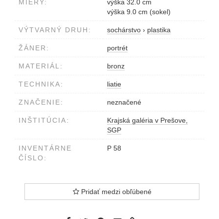
MIERY:
výška 32.0 cm
výška 9.0 cm (sokel)
VÝTVARNÝ DRUH:
sochárstvo
›
plastika
ŽÁNER:
portrét
MATERIÁL:
bronz
TECHNIKA:
liatie
ZNAČENIE:
neznačené
INŠTITÚCIA:
Krajská galéria v Prešove,
SGP
INVENTÁRNE
P 58
ČÍSLO:
Pridať medzi obľúbené