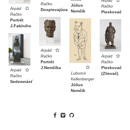
Arpád
Račko
Július
Račko
Arpád
Dospievajúca
Nemčík
Pieskovač
Račko
Portrét
J.Fabíniho
Arpád
Račko
Arpád
Portrét
Račko
J.Nemčíka
Pieskovač
Arpád
Ľubomír
(Zlievač)
Račko
Kellenberger
Sedemnásť
Július
Nemčík