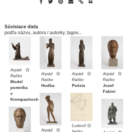
Súvisiace diela
podľa názvu, autora / autorky, tagov...
Arpád
Arpád
Arpád
Arpád
Račko
Račko
Račko
Račko
Model
Hudba
Poézia
Jozef
pomníka
Fabini
v
Krompachoch
Ľudovít
Arpád
Ilečko