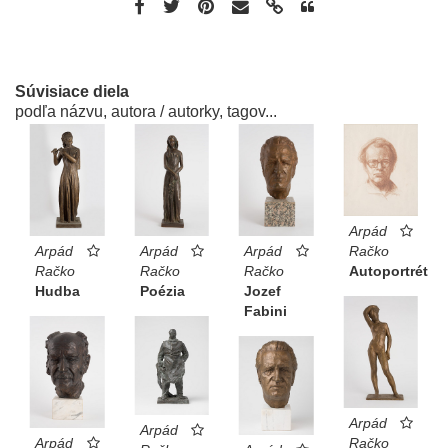
Súvisiace diela
podľa názvu, autora / autorky, tagov...
Arpád
Račko
Arpád
Arpád
Arpád
Autoportrét
Račko
Račko
Račko
Hudba
Poézia
Jozef
Fabini
Arpád
Arpád
Račko
Arpád