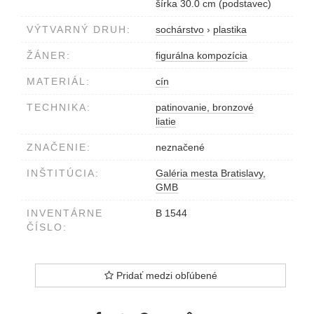
šírka 30.0 cm (podstavec)
VÝTVARNÝ DRUH:
sochárstvo
›
plastika
ŽÁNER:
figurálna kompozícia
MATERIÁL:
cín
TECHNIKA:
patinovanie, bronzové
liatie
ZNAČENIE:
neznačené
INŠTITÚCIA:
Galéria mesta Bratislavy,
GMB
INVENTÁRNE
B 1544
ČÍSLO:
Pridať medzi obľúbené