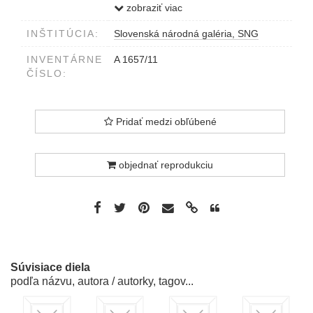
Projektová organizácia mesta
zobraziť viac
Bratislavy ul. 29. augusta 12 813 39
INŠTITÚCIA:
Slovenská národná galéria, SNG
Bratislava Atelier IV.
tlač
INVENTÁRNE
A 1657/11
popisná tabuľka v pravom dolnom
ČÍSLO:
rohu, stredná časť Hl. proj […]
ING.ARCH.DEDEČEK […] (podpis)
Dede
Pridať medzi obľúbené
objednať reprodukciu
Súvisiace diela
podľa názvu, autora / autorky, tagov...