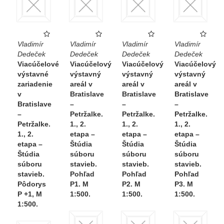
Vladimír
Vladimír
Vladimír
Vladimír
Dedeček
Dedeček
Dedeček
Dedeček
Viacúčelové
Viacúčelový
Viacúčelový
Viacúčelový
výstavné
výstavný
výstavný
výstavný
zariadenie
areál v
areál v
areál v
v
Bratislave
Bratislave
Bratislave
Bratislave
–
–
–
–
Petržalke.
Petržalke.
Petržalke.
Petržalke.
1., 2.
1., 2.
1., 2.
1., 2.
etapa –
etapa –
etapa –
etapa –
Štúdia
Štúdia
Štúdia
Štúdia
súboru
súboru
súboru
súboru
stavieb.
stavieb.
stavieb.
stavieb.
Pohľad
Pohľad
Pohľad
Pôdorys
P1. M
P2. M
P3. M
P +1, M
1:500.
1:500.
1:500.
1:500.