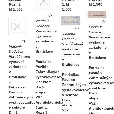
Rez r 2.
1. M
M 1:500.
M 1:500.
1:500.
Vladimír
Dedeček
Vladimír
Viacúčelové
Dedeček
Vladimír
výstavné
Viacúčelové
Dedeček
zariadenie
výstavné
Viacúčelové
Vladimír
v
zariadenie
výstavné
Dedeček
Bratislave
v
zariadenie
Viacúčelové
–
Bratislave
v
výstavné
Petržalke.
–
Bratislave
zariadenie
Pavilón
Petržalke.
–
v
Zahraničných
Pavilón
Petržalke.
Bratislave
vystavovateľov
Zahraničných
Pavilón
–
v sektore
vystavovateľo
Zahraničných
Petržalke.
D – 2.
v sektore
vystavovateľov
Pavilón
etapa
D – 2.
v sektore
Zahraničných
VVZ.
etapa
D – 2.
vystavovateľov
Architektonická
VVZ.
etapa
v sektore
štúdia.
Architektonic
VVZ.
D – 2.
Rez r 3.
štúdia.