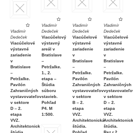
Vladimír
Vladimír
Vladimír
Vladimír
Dedeček
Dedeček
Dedeček
Dedeček
Viacúčelový
Viacúčelové
Viacúčelové
Viacúčelové
výstavný
výstavné
výstavné
výstavné
areál v
zariadenie
zariadenie
zariadenie
Bratislave
v
v
v
–
Bratislave
Bratislave
Bratislave
Petržalke.
–
–
–
1., 2.
Petržalke.
Petržalke.
Petržalke.
etapa –
Pavilón
Pavilón
Pavilón
Štúdia
Zahraničných
Zahraničných
Zahraničných
súboru
vystavovateľov
vystavovateľo
vystavovateľov
stavieb.
v sektore
v sektore
v sektore
Pohľad
B – 2.
D – 2.
D – 2.
P4. M
etapa
etapa
etapa
1:500.
VVZ.
VVZ.
VVZ.
Architektonická
Architektonic
Architektonická
štúdia.
štúdia.
štúdia.
Pohľad
Rez r 2.