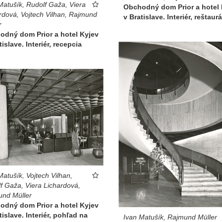
Matušík, Rudolf Gaža, Viera
Obchodný dom Prior a hotel 
rdová, Vojtech Vilhan, Rajmund
v Bratislave. Interiér, reštaur
r
odný dom Prior a hotel Kyjev
tislave. Interiér, recepcia
Matušík, Vojtech Vilhan,
f Gaža, Viera Lichardová,
nd Müller
odný dom Prior a hotel Kyjev
tislave. Interiér, pohľad na
Ivan Matušík, Rajmund Müller