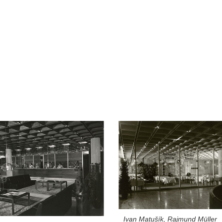
Ivan Matušík, Rajmund Müller