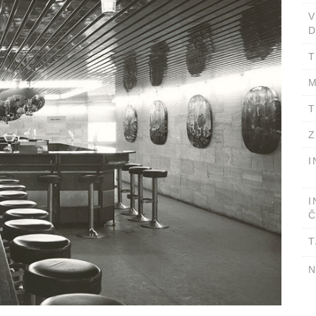
D
T
M
T
Z
I
I
Č
T
N