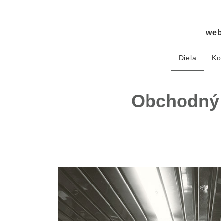
we
Diela
Ko
Obchodný d