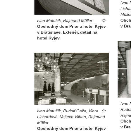
Ivan 
Licha
Mülle
Obch
Ivan Matušík, Rajmund Müller
v Bra
Obchodný dom Prior a hotel Kyjev
v Bratislave. Exteriér, detail na
hotel Kyjev.
Ivan 
Rudol
Ivan Matušík, Rudolf Gaža, Viera
Rajmu
Lichardová, Vojtech Vilhan, Rajmund
Obch
Müller
v Bra
Obchodný dom Prior a hotel Kyjev