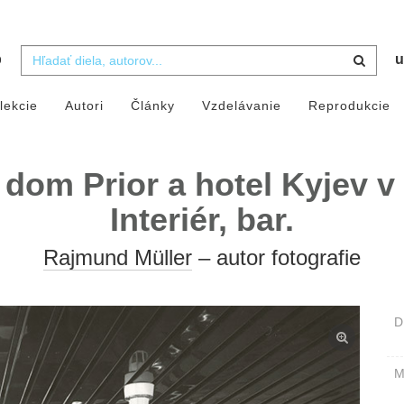
b
u
lekcie
Autori
Články
Vzdelávanie
Reprodukcie
om Prior a hotel Kyjev v 
Interiér, bar.
Rajmund Müller
– autor fotografie
D
M