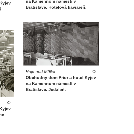
na Kamennom námestí v
Kyjev
Bratislave. Hotelová kaviareň.
é
Rajmund Müller
Obchodný dom Prior a hotel Kyjev
na Kamennom námestí v
Bratislave. Jedáleň.
Kyjev
dné