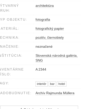
VÝTVARNÝ
architektúra
RUH:
YP OBJEKTU:
fotografia
ATERIÁL:
fotografický papier
ECHNIKA:
pozitív, čiernobiely
NAČENIE:
neznačené
NŠTITÚCIA:
Slovenská národná galéria,
SNG
NVENTÁRNE
A 2344
ÍSLO:
AGY:
interiér
bar
hotel
ADOBUDNUTIE:
Archív Rajmunda Müllera