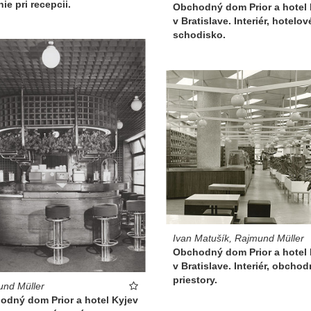
ie pri recepcii.
Obchodný dom Prior a hotel 
v Bratislave. Interiér, hotelov
schodisko.
Ivan Matušík, Rajmund Müller
Obchodný dom Prior a hotel 
v Bratislave. Interiér, obcho
priestory.
nd Müller
odný dom Prior a hotel Kyjev