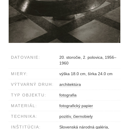
DATOVANIE:
20. storočie, 2. polovica, 1956–
1960
MIERY:
výška 18.0 cm, šírka 24.0 cm
VÝTVARNÝ DRUH:
architektúra
TYP OBJEKTU:
fotografia
MATERIÁL:
fotografický papier
TECHNIKA:
pozitív, čiernobiely
INŠTITÚCIA:
Slovenská národná galéria,