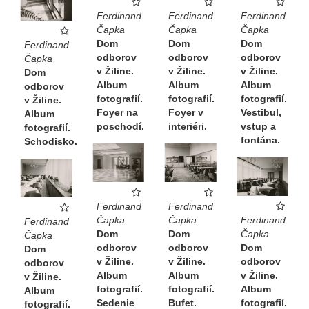
Ferdinand
Ferdinand
Ferdinand
Čapka
Čapka
Čapka
Dom
Dom
Dom
Ferdinand
odborov
odborov
odborov
Čapka
v Žiline.
v Žiline.
v Žiline.
Dom
Album
Album
Album
odborov
fotografií.
fotografií.
fotografií.
v Žiline.
Foyer na
Vestibul,
Foyer v
Album
poschodí.
vstup a
interiéri.
fotografií.
fontána.
Schodisko.
Ferdinand
Ferdinand
Ferdinand
Čapka
Čapka
Ferdinand
Čapka
Dom
Dom
Čapka
Dom
odborov
odborov
Dom
odborov
v Žiline.
v Žiline.
odborov
v Žiline.
Album
Album
v Žiline.
Album
fotografií.
fotografií.
Album
fotografií.
Bufet.
Sedenie
fotografií.