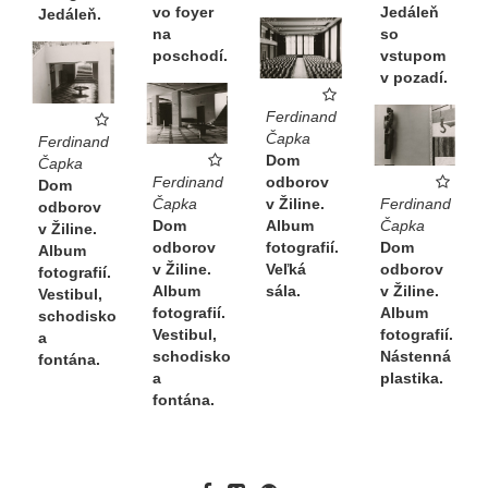
Jedáleň
vo foyer
Jedáleň.
so
na
vstupom
poschodí.
v pozadí.
Ferdinand
Čapka
Ferdinand
Dom
Čapka
odborov
Ferdinand
Dom
Ferdinand
v Žiline.
Čapka
odborov
Čapka
Album
Dom
v Žiline.
Dom
fotografií.
odborov
Album
odborov
Veľká
v Žiline.
fotografií.
v Žiline.
sála.
Album
Vestibul,
Album
fotografií.
schodisko
fotografií.
Vestibul,
a
Nástenná
schodisko
fontána.
plastika.
a
fontána.