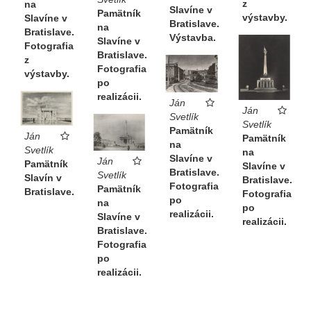
z
na
Slavíne v
Pamätník
výstavby.
Slavíne v
Bratislave.
na
Bratislave.
Výstavba.
Slavíne v
Fotografia
Bratislave.
z
Fotografia
výstavby.
po
realizácii.
Ján
Ján
Svetlík
Svetlík
Pamätník
Ján
Pamätník
na
Svetlík
na
Slavíne v
Ján
Pamätník
Slavíne v
Bratislave.
Svetlík
Slavín v
Bratislave.
Fotografia
Pamätník
Bratislave.
Fotografia
po
na
po
realizácii.
Slavíne v
realizácii.
Bratislave.
Fotografia
po
realizácii.