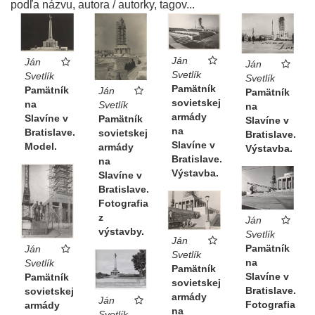
podľa názvu, autora / autorky, tagov...
Ján
Ján
Ján
Svetlík
Svetlík
Svetlík
Pamätník
Pamätník
Ján
Pamätník
sovietskej
na
Svetlík
na
armády
Slavíne v
Pamätník
Slavíne v
na
Bratislave.
sovietskej
Bratislave.
Slavíne v
Model.
armády
Výstavba.
Bratislave.
na
Výstavba.
Slavíne v
Bratislave.
Fotografia
z
Ján
výstavby.
Svetlík
Ján
Pamätník
Ján
Svetlík
na
Svetlík
Pamätník
Slavíne v
Pamätník
sovietskej
Bratislave.
sovietskej
armády
Ján
Fotografia
armády
na
Svetlík