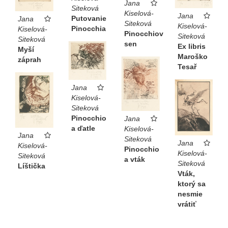
Jana
Siteková
Kiselová-
Jana
Putovanie
Jana
Siteková
Kiselová-
Pinocchia
Kiselová-
Pinocchiov
Siteková
Siteková
sen
Ex libris
Myší
Maroško
záprah
Tesař
Jana
Kiselová-
Siteková
Pinocchio
Jana
a ďatle
Kiselová-
Jana
Siteková
Jana
Kiselová-
Pinocchio
Kiselová-
Siteková
a vták
Siteková
Líštička
Vták,
ktorý sa
nesmie
vrátiť