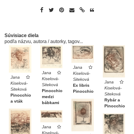
Súvisiace diela
podľa názvu, autora / autorky, tagov...
Jana
Jana
Kiselová-
Jana
Kiselová-
Siteková
Jana
Kiselová-
Siteková
Ex libris
Kiselová-
Siteková
Pinocchio
Pinocchio
Siteková
Pinocchio
medzi
Rybár a
a vták
bábkami
Pinocchio
Jana
Kiselová-