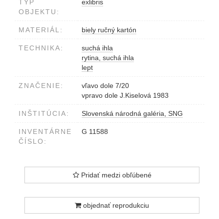
TYP
exlibris
OBJEKTU:
MATERIÁL:
biely ručný kartón
TECHNIKA:
suchá ihla
rytina, suchá ihla
lept
ZNAČENIE:
vľavo dole 7/20
vpravo dole J.Kiselová 1983
INŠTITÚCIA:
Slovenská národná galéria, SNG
INVENTÁRNE
G 11588
ČÍSLO:
Pridať medzi obľúbené
objednať reprodukciu