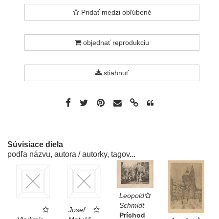
für Böhmen im Jahre 1858 Členům
jednoty krasoumé v Čechách na rok
Pridať medzi obľúbené
1858
dole vpravo Druck von Aug. Wetteroth
in Salzburg.
objednať reprodukciu
dole vľav´o Gesetzlichen Schutz
stiahnuť
Súvisiace diela
podľa názvu, autora / autorky, tagov...
Leopold
Schmidt
Josef
Príchod