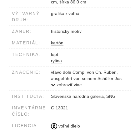
cm, šírka 86.0 cm
VÝTVARNÝ
grafika
›
voľná
DRUH:
ŽÁNER:
historický motív
MATERIÁL:
kartón
TECHNIKA:
lept
rytina
ZNAČENIE:
vľavo dole Comp. von Ch. Ruben,
ausgeführt von seinem Schüller Jos.
Trenkwald
zobraziť viac
vpravo dole J. Leopold Schmidt sculps.
INŠTITÚCIA:
Slovenská národná galéria, SNG
1857
v strede dole titul Břetislav des I.
INVENTÁRNE
G 13021
Einzug in Prag met den Reliquien des
ČÍSLO:
heil. Adalbert am 25. August 1039.
Břetislava I. vjezd do Prahy s ostatky
LICENCIA:
voľné dielo
sw. Vojtěcha dne 25. Srpna 1039
dole Den Mitgliedern des Kunstvereins