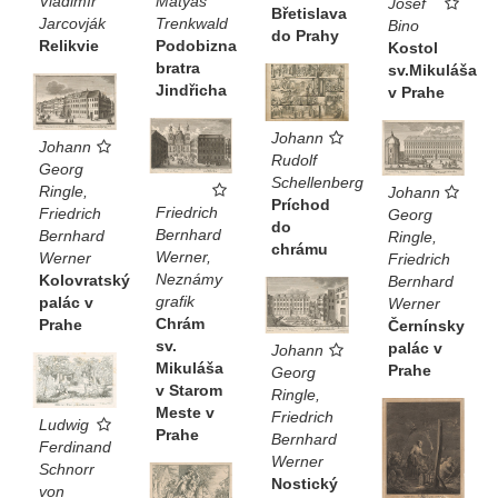
Vladimír
Matyáš
Josef
Břetislava
Jarcovják
Trenkwald
Bino
do Prahy
Relikvie
Podobizna
Kostol
bratra
sv.Mikuláša
Jindřicha
v Prahe
Johann
Johann
Rudolf
Georg
Schellenberg
Ringle,
Johann
Príchod
Friedrich
Friedrich
Georg
do
Bernhard
Bernhard
Ringle,
chrámu
Werner,
Werner
Friedrich
Neznámy
Kolovratský
Bernhard
grafik
palác v
Werner
Chrám
Prahe
Černínsky
sv.
palác v
Johann
Mikuláša
Prahe
Georg
v Starom
Ringle,
Meste v
Friedrich
Ludwig
Prahe
Bernhard
Ferdinand
Werner
Schnorr
Nostický
von