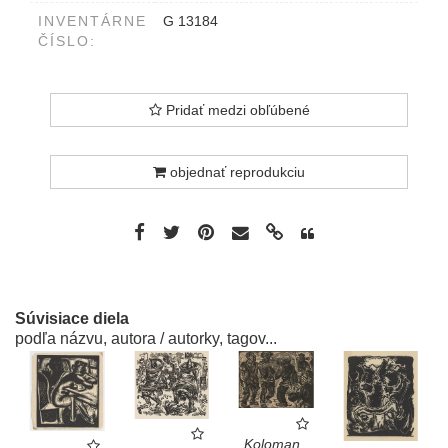
INVENTÁRNE
G 13184
ČÍSLO:
Pridať medzi obľúbené
objednať reprodukciu
Súvisiace diela
podľa názvu, autora / autorky, tagov...
Koloman