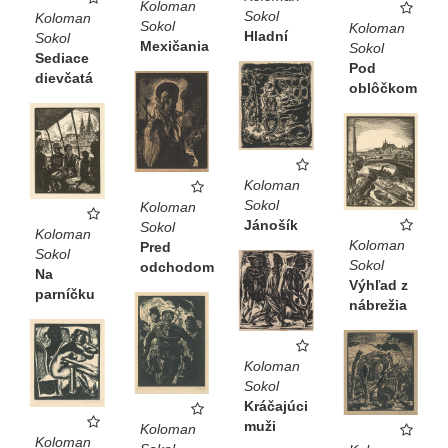
Koloman
Sokol
Koloman
Sokol
Koloman
Hladní
Sokol
Mexičania
Sokol
Sediace
Pod
dievčatá
oblôčkom
Koloman
Sokol
Koloman
Jánošík
Sokol
Koloman
Koloman
Pred
Sokol
Sokol
odchodom
Na
Výhľad z
parníčku
nábrežia
Koloman
Sokol
Kráčajúci
muži
Koloman
Koloman