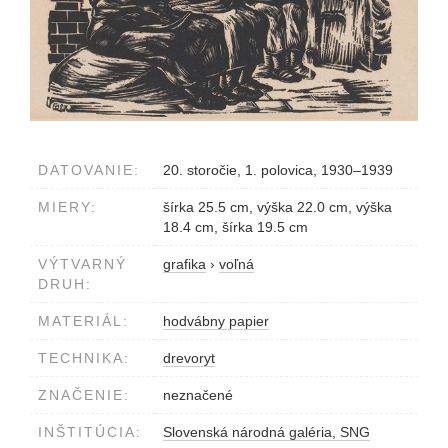
DATOVANIE:
20. storočie, 1. polovica, 1930–1939
MIERY:
šírka 25.5 cm, výška 22.0 cm, výška
18.4 cm, šírka 19.5 cm
VÝTVARNÝ
grafika
›
voľná
DRUH:
MATERIÁL:
hodvábny papier
TECHNIKA:
drevoryt
ZNAČENIE:
neznačené
INŠTITÚCIA:
Slovenská národná galéria, SNG