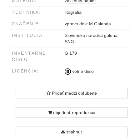
MATERIÁL:
zažltnutý papier
TECHNIKA:
litografia
ZNAČENIE:
vpravo dole M.Galanda
INŠTITÚCIA:
Slovenská národná galéria,
SNG
INVENTÁRNE
G 179
ČÍSLO:
LICENCIA:
voľné dielo
Pridať medzi obľúbené
objednať reprodukciu
stiahnuť