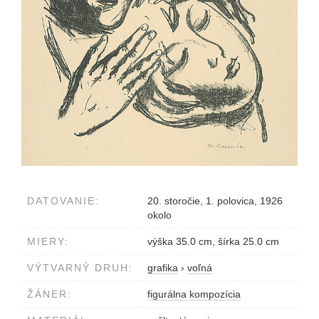
DATOVANIE:
20. storočie, 1. polovica, 1926
okolo
MIERY:
výška 35.0 cm, šírka 25.0 cm
VÝTVARNÝ DRUH:
grafika
›
voľná
ŽÁNER:
figurálna kompozícia