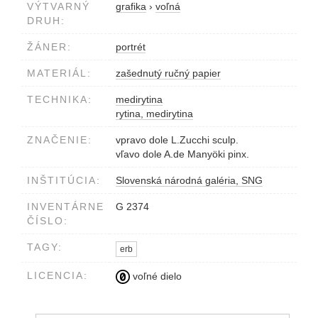
VÝTVARNÝ
grafika
›
voľná
DRUH:
ŽÁNER:
portrét
MATERIÁL:
zašednutý ručný papier
TECHNIKA:
medirytina
rytina, medirytina
ZNAČENIE:
vpravo dole L.Zucchi sculp.
vľavo dole A.de Manyöki pinx.
INŠTITÚCIA:
Slovenská národná galéria, SNG
INVENTÁRNE
G 2374
ČÍSLO:
TAGY:
erb
LICENCIA:
voľné dielo