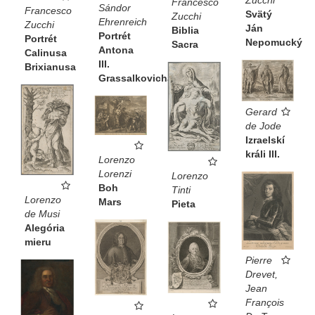
Zucchi
Francesco
Sándor
Francesco
Svätý
Zucchi
Ehrenreich
Zucchi
Ján
Biblia
Portrét
Portrét
Nepomucký
Sacra
Antona
Calinusa
III.
Brixianusa
Grassalkovicha
Gerard
de Jode
Izraelskí
králi III.
Lorenzo
Lorenzi
Lorenzo
Boh
Tinti
Lorenzo
Mars
Pieta
de Musi
Alegória
mieru
Pierre
Drevet,
Jean
François