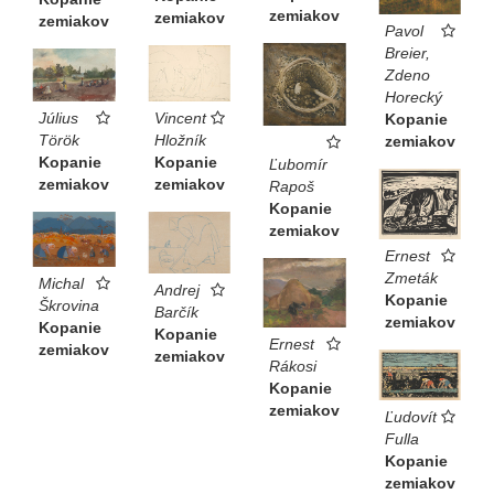
zemiakov
zemiakov
zemiakov
Pavol
Breier,
Zdeno
Horecký
Vincent
Július
Kopanie
Hložník
Török
zemiakov
Kopanie
Kopanie
Ľubomír
zemiakov
zemiakov
Rapoš
Kopanie
zemiakov
Ernest
Zmeták
Michal
Andrej
Kopanie
Škrovina
Barčík
zemiakov
Kopanie
Kopanie
Ernest
zemiakov
zemiakov
Rákosi
Kopanie
zemiakov
Ľudovít
Fulla
Kopanie
zemiakov