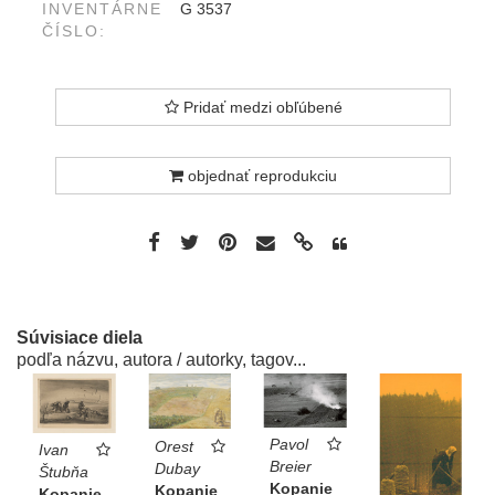
INVENTÁRNE
G 3537
ČÍSLO:
Pridať medzi obľúbené
objednať reprodukciu
Súvisiace diela
podľa názvu, autora / autorky, tagov...
Pavol
Orest
Ivan
Breier
Dubay
Štubňa
Kopanie
Kopanie
Kopanie