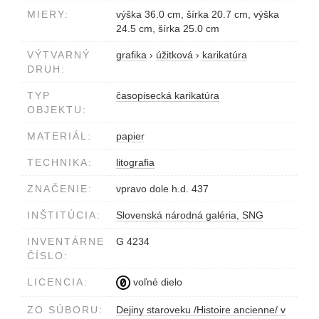
MIERY:
výška 36.0 cm, šírka 20.7 cm, výška
24.5 cm, šírka 25.0 cm
VÝTVARNÝ
grafika
›
úžitková
›
karikatúra
DRUH:
TYP
časopisecká karikatúra
OBJEKTU:
MATERIÁL:
papier
TECHNIKA:
litografia
ZNAČENIE:
vpravo dole h.d. 437
INŠTITÚCIA:
Slovenská národná galéria, SNG
INVENTÁRNE
G 4234
ČÍSLO:
LICENCIA:
voľné dielo
ZO SÚBORU:
Dejiny staroveku /Histoire ancienne/ v