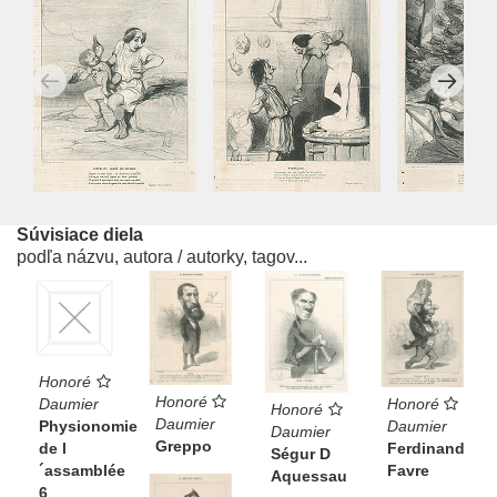
Súvisiace diela
podľa názvu, autora / autorky, tagov...
Honoré
Honoré
Honoré
Daumier
Honoré
Daumier
Daumier
Physionomie
Daumier
Greppo
Ferdinand
de l
Ségur D
Favre
´assamblée
Aquessau
6