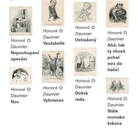
Honoré
Honoré
Honoré
Daumier
Daumier
Daumier
Ustrašený
Honoré
Vaulabelle
Ahá, tak
Daumier
ty chceš
Nepochopení
pchať
speváci
nos do
tlače!
Honoré
Daumier
Honoré
Honoré
Dobrá
Daumier
Daumier
Honoré
rada
Vyhnanec
Noc
Daumier
Stále
rovnako
krásna