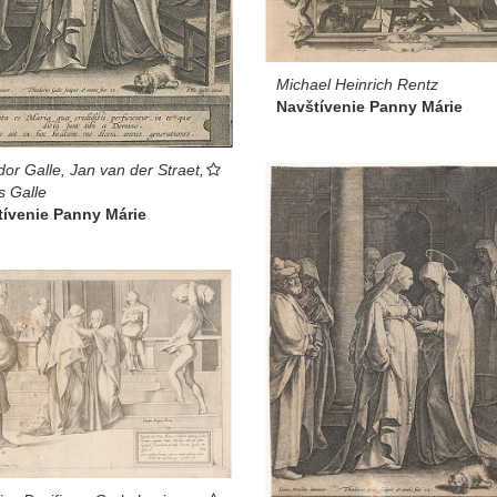
Michael Heinrich Rentz
Navštívenie Panny Márie
or Galle, Jan van der Straet,
s Galle
tívenie Panny Márie