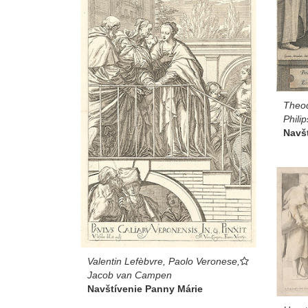
Theod
Philip
Navš
Valentin Lefèbvre, Paolo Veronese,
Jacob van Campen
Navštívenie Panny Márie