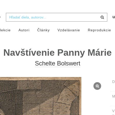
b
u
lekcie
Autori
Články
Vzdelávanie
Reprodukcie
Navštívenie Panny Márie
Schelte Bolswert
D
M