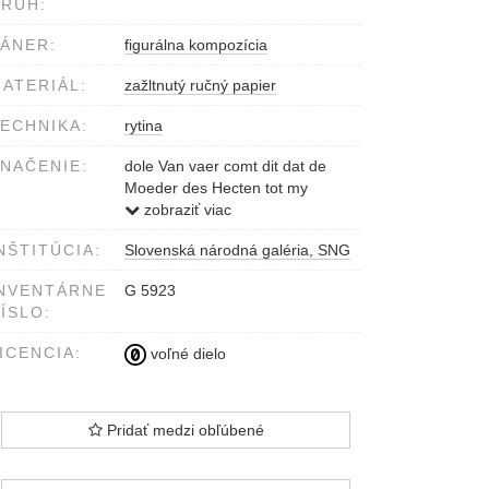
RUH:
ÁNER:
figurálna kompozícia
ATERIÁL:
zažltnutý ručný papier
ECHNIKA:
rytina
NAČENIE:
dole Van vaer comt dit dat de
Moeder des Hecten tot my
comt?Luc.2.S.Bolswert fecit et
zobraziť viac
exc.cum Privil.
NŠTITÚCIA:
Slovenská národná galéria, SNG
NVENTÁRNE
G 5923
ÍSLO:
ICENCIA:
voľné dielo
Pridať medzi obľúbené