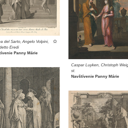
a del Sarto, Angelo Volpini,
etto Eredi
tívenie Panny Márie
Caspar Luyken, Christoph Weig
st.
Navštívenie Panny Márie