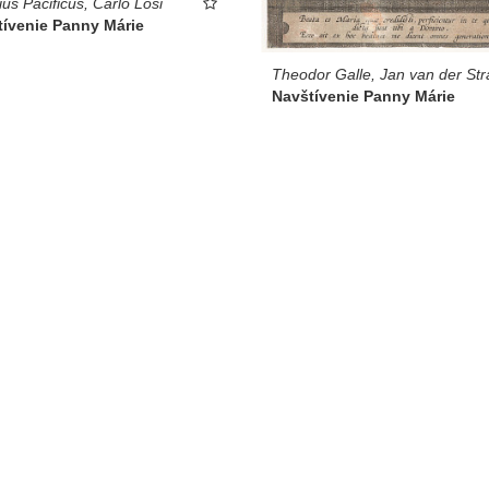
ius Pacificus, Carlo Losi
tívenie Panny Márie
Theodor Galle, Jan van der Str
Navštívenie Panny Márie