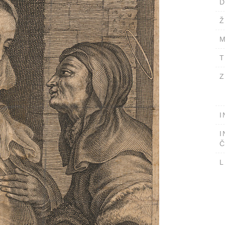
D
Ž
M
T
Z
I
I
Č
L