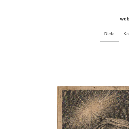
we
Diela
Ko