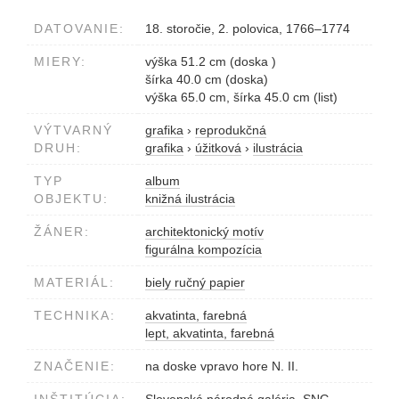
DATOVANIE:
18. storočie, 2. polovica, 1766–1774
MIERY:
výška 51.2 cm (doska )
šírka 40.0 cm (doska)
výška 65.0 cm, šírka 45.0 cm (list)
VÝTVARNÝ
grafika
›
reprodukčná
DRUH:
grafika
›
úžitková
›
ilustrácia
TYP
album
OBJEKTU:
knižná ilustrácia
ŽÁNER:
architektonický motív
figurálna kompozícia
MATERIÁL:
biely ručný papier
TECHNIKA:
akvatinta, farebná
lept, akvatinta, farebná
ZNAČENIE:
na doske vpravo hore N. II.