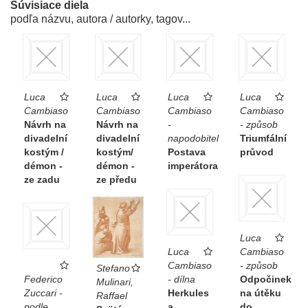
Súvisiace diela
podľa názvu, autora / autorky, tagov...
Luca
Luca
Luca
Luca
Cambiaso
Cambiaso
Cambiaso
Cambiaso
Návrh na
Návrh na
-
- způsob
divadelní
divadelní
napodobitel
Triumfální
kostým /
kostým/
Postava
průvod
démon -
démon -
imperátora
ze zadu
ze předu
Luca
Luca
Cambiaso
Cambiaso
- způsob
Stefano
Federico
- dílna
Odpočinek
Mulinari,
Zuccari -
Herkules
na útěku
Raffael
podle
a
do