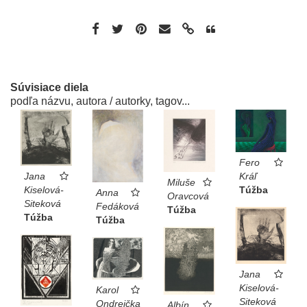
Súvisiace diela
podľa názvu, autora / autorky, tagov...
Fero
Kráľ
Jana
Miluše
Túžba
Kiselová-
Anna
Oravcová
Siteková
Fedáková
Túžba
Túžba
Túžba
Jana
Kiselová-
Karol
Siteková
Ondreička
Albín