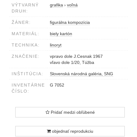
VÝTVARNÝ
grafika
›
voľná
DRUH:
ŽÁNER:
figurálna kompozícia
MATERIÁL:
biely kartón
TECHNIKA:
linoryt
ZNAČENIE:
vpravo dole J.Cesnak 1967
vľavo dole 1/20, Túžba
INŠTITÚCIA:
Slovenská národná galéria, SNG
INVENTÁRNE
G 7052
ČÍSLO:
Pridať medzi obľúbené
objednať reprodukciu