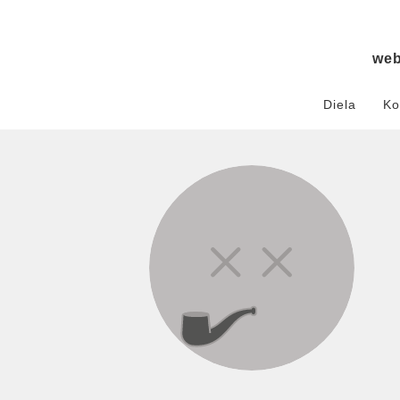
we
Diela
Ko