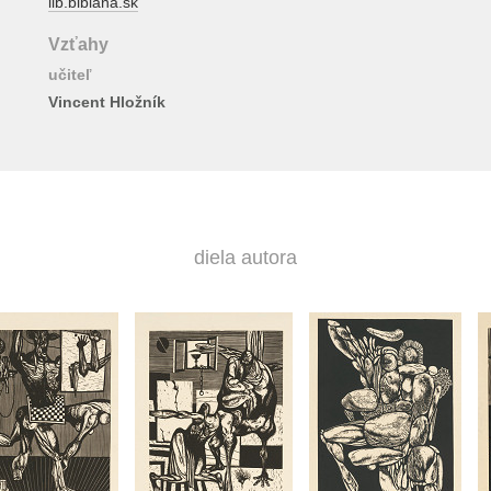
lib.bibiana.sk
Vzťahy
učiteľ
Vincent Hložník
diela autora