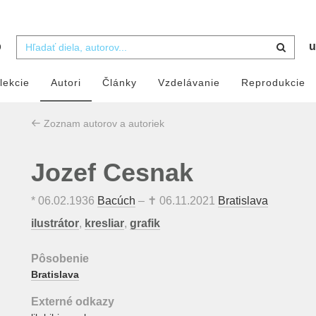
b
u
lekcie
Autori
Články
Vzdelávanie
Reprodukcie
Zoznam autorov a autoriek
Jozef Cesnak
*
06.02.1936
Bacúch
– ✝
06.11.2021
Bratislava
ilustrátor
,
kresliar
,
grafik
Pôsobenie
Bratislava
Externé odkazy