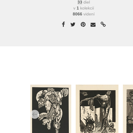
33
diel
v
1
kolekcií
8066
videní