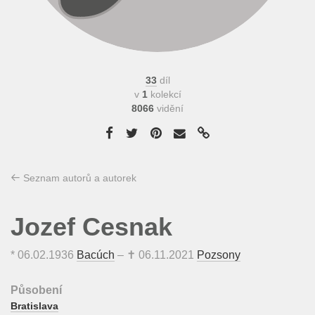
33
díl
v
1
kolekcí
8066
vidění
Seznam autorů a autorek
Jozef Cesnak
*
06.02.1936
Bacúch
– ✝
06.11.2021
Pozsony
Působení
Bratislava