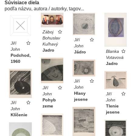
Súvisiace diela
podľa názvu, autora / autorky, tagov...
Záboj
Bohuslav
Jiří
Jiří
Kuľhavý
John
John
Jadro
Blanka
Jádro
Podchod,
Votavová
1960
Jadro
Jiří
John
Jiří
Hlasy
John
Jiří
jesene
Pohyb
John
Jiří
zeme
Tlenie
John
jesene
Klíčenie