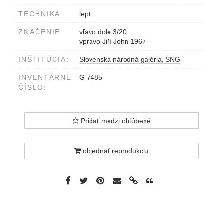
TECHNIKA:
lept
ZNAČENIE:
vľavo dole 3/20
vpravo Jiří John 1967
INŠTITÚCIA:
Slovenská národná galéria, SNG
INVENTÁRNE
G 7485
ČÍSLO:
Pridať medzi obľúbené
objednať reprodukciu