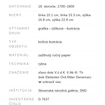
DATOVANIE:
18. storočie, 1700–1800
MIERY:
šírka 10.1 cm, šírka 15.3 cm, výška
16.8 cm, výška 22.8 cm
VÝTVARNÝ
grafika
›
úžitková
›
ilustrácia
DRUH:
TYP
knižná ilustrácia
OBJEKTU:
MATERIÁL:
zažltnutý ručný papier
TECHNIKA:
rytina
ZNAČENIE:
vľavo dole V.ű.d.K. II.Ab III. Th
dole Elefanten Ord.Ritter Denemarc
1474
zobraziť viac
v strede hore v obrazovej ploche F 211
INŠTITÚCIA:
Slovenská národná galéria, SNG
vpravo hore Tab.108
INVENTÁRNE
G 7637
ČÍSLO: