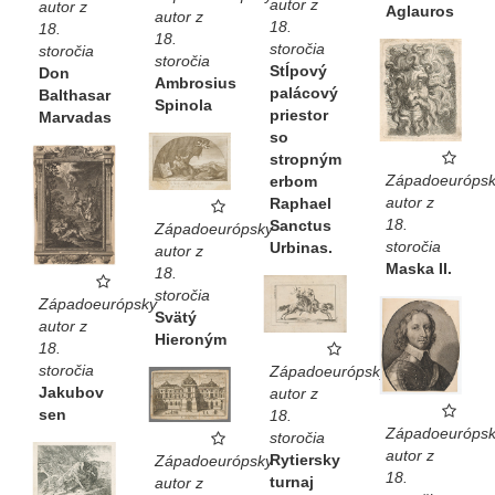
autor z
autor z
Aglauros
autor z
18.
18.
18.
storočia
storočia
storočia
Stĺpový
Don
Ambrosius
palácový
Balthasar
Spinola
priestor
Marvadas
so
stropným
Západoeurópsk
erbom
autor z
Raphael
18.
Sanctus
Západoeurópsky
storočia
Urbinas.
autor z
Maska II.
18.
storočia
Západoeurópsky
Svätý
autor z
Hieroným
18.
storočia
Západoeurópsky
Jakubov
autor z
sen
18.
Západoeurópsk
storočia
autor z
Rytiersky
Západoeurópsky
18.
turnaj
autor z