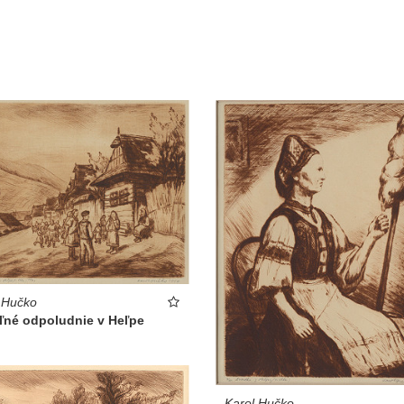
 Hučko
ľné odpoludnie v Heľpe
Karol Hučko