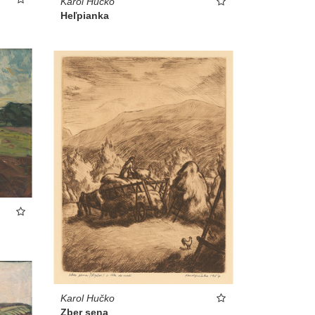
Karol Hučko
Heľpianka
Karol Hučko
Zber sena