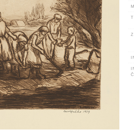
M
T
Z
I
I
Č