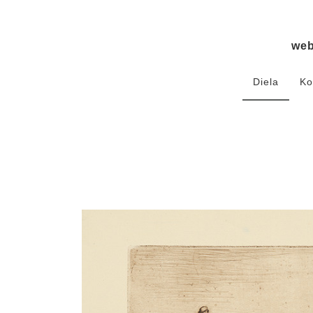
we
Diela
Ko