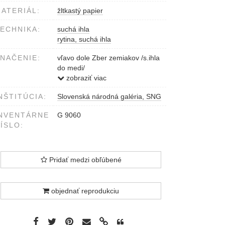
ATERIÁL:
žltkastý papier
ECHNIKA:
suchá ihla
rytina, suchá ihla
NAČENIE:
vľavo dole Zber zemiakov /s.ihla
do medi/
vpravo dole Karol Hučko 1954
zobraziť viac
NŠTITÚCIA:
Slovenská národná galéria, SNG
NVENTÁRNE
G 9060
ÍSLO:
Pridať medzi obľúbené
objednať reprodukciu