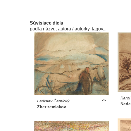
Súvisiace diela
podľa názvu, autora / autorky, tagov...
Karol
Ladislav Čemický
Nede
Zber zemiakov