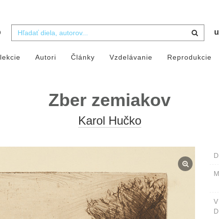
b
u
lekcie
Autori
Články
Vzdelávanie
Reprodukcie
Zber zemiakov
Karol Hučko
D
M
D