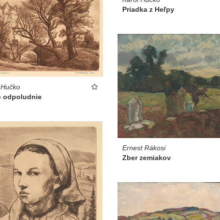
Priadka z Heľpy
 Hučko
é odpoludnie
Ernest Rákosi
Zber zemiakov