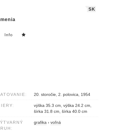
SK
menia
Info
ATOVANIE:
20. storočie, 2. polovica, 1954
IERY:
výška 35.3 cm, výška 24.2 cm,
šírka 31.8 cm, šírka 40.0 cm
VÝTVARNÝ
grafika
›
voľná
RUH: