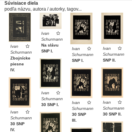
Súvisiace diela
podľa názvu, autora / autorky, tagov...
Ivan
Schurmann
Na slávu
Ivan
Ivan
Ivan
SNP I.
Schurmann
Schurmann
Schurmann
Zbojnícke
SNP II.
SNP I.
piesne
IV.
Ivan
Schurmann
Ivan
Ivan
30 SNP I.
Schurmann
Schurmann
Ivan
30 SNP II.
30 SNP
Schurmann
III.
30 SNP
IV.