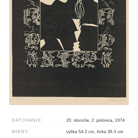
DATOVANIE:
20. storočie, 2. polovica, 1974
MIERY:
výška 54.2 cm, šírka 38.3 cm