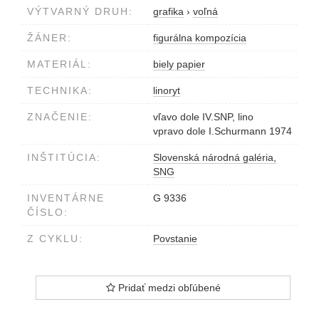
VÝTVARNÝ DRUH:
grafika
›
voľná
ŽÁNER:
figurálna kompozícia
MATERIÁL:
biely papier
TECHNIKA:
linoryt
ZNAČENIE:
vľavo dole IV.SNP, lino
vpravo dole I.Schurmann 1974
INŠTITÚCIA:
Slovenská národná galéria,
SNG
INVENTÁRNE
G 9336
ČÍSLO:
Z CYKLU:
Povstanie
Pridať medzi obľúbené