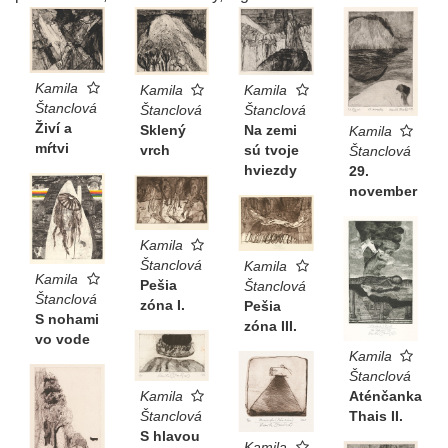
Kamila
Kamila
Kamila
Štanclová
Štanclová
Štanclová
Živí a
Sklený
Na zemi
Kamila
mŕtvi
vrch
sú tvoje
Štanclová
hviezdy
29.
november
Kamila
Štanclová
Kamila
Kamila
Pešia
Štanclová
Štanclová
zóna I.
Pešia
S nohami
zóna III.
vo vode
Kamila
Štanclová
Kamila
Aténčanka
Štanclová
Thais II.
S hlavou
Kamila