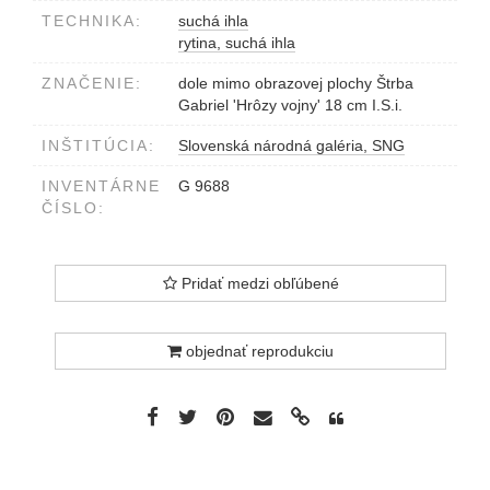
TECHNIKA:
suchá ihla
rytina, suchá ihla
ZNAČENIE:
dole mimo obrazovej plochy Štrba
Gabriel 'Hrôzy vojny' 18 cm I.S.i.
INŠTITÚCIA:
Slovenská národná galéria, SNG
INVENTÁRNE
G 9688
ČÍSLO:
Pridať medzi obľúbené
objednať reprodukciu