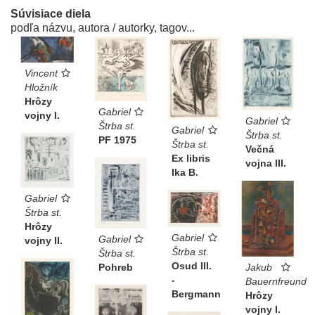
Súvisiace diela
podľa názvu, autora / autorky, tagov...
Vincent
Hložník
Hrôzy
Gabriel
vojny I.
Gabriel
Štrba st.
Gabriel
Štrba st.
PF 1975
Štrba st.
Večná
Ex libris
vojna III.
Ika B.
Gabriel
Štrba st.
Hrôzy
Gabriel
Gabriel
vojny II.
Štrba st.
Štrba st.
Osud III.
Jakub
Pohreb
-
Bauernfreund
Bergmann
Hrôzy
vojny I.