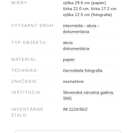
MIERY:
výška 29.6 cm (papier)
šírka 21.0 cm, šírka 17.2 cm
výška 12.5 cm (fotografia)
VÝTVARNÝ DRUH:
intermédiá
›
akcia
›
dokumentácia
TYP OBJEKTU:
akcia
dokumentácia
MATERIÁL:
papier
TECHNIKA:
čiernobiela fotografia
ZNAČENIE:
neznačené
INŠTITÚCIA:
Slovenská národná galéria,
SNG
INVENTÁRNE
IM 1124/36/2
ČÍSLO: