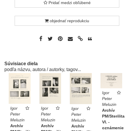
Pridať medzi obľúbené
objednať reprodukciu
Súvisiace diela
podľa názvu, autora / autorky, tagov...
Igor
Peter
Meluzin
Igor
Igor
Igor
Archív
Peter
Peter
Peter
PM/Sterilita
Meluzin
Meluzin
Meluzin
VI. -
Archív
Archív
Archív
oznámenie