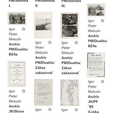
PM/Sterilita
PM/Sterilita
PM/Sterilita
I.
II.
III.
Igor
Peter
Igor
Meluzin
Peter
Archív
Meluzin
PM/Dualita:
Igor
Igor
Archív
B24a
Peter
Peter
PM/Dualita:
Meluzin
Meluzin
B24a
Archív
Archív
PM/Dualita:
PM/Dualita:
Zákaz
Zákaz
zakazovať
zakazovať
Igor
Peter
Igor
Meluzin
Peter
Archív
Meluzin
JK/PF
Archív
´85
Igor
Igor
JK/Slovo
(Linka