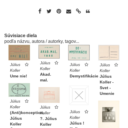
Súvisiace diela
podľa názvu, autora / autorky, tagov...
Július
Július
Július
Július
Koller
Koller
Koller
Koller
Akad.
Demystifikácie
Ume nie!
Július
mal.
Koller -
Svet -
Umenie
Július
Koller
Július
Július
(Anti)konception.
Koller
Koller
Július
?. Július
Július !
Koller
Koller