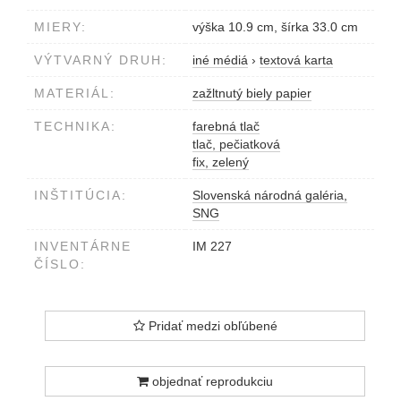
MIERY:
výška 10.9 cm, šírka 33.0 cm
VÝTVARNÝ DRUH:
iné médiá
›
textová karta
MATERIÁL:
zažltnutý biely papier
TECHNIKA:
farebná tlač
tlač, pečiatková
fix, zelený
INŠTITÚCIA:
Slovenská národná galéria,
SNG
INVENTÁRNE
IM 227
ČÍSLO:
Pridať medzi obľúbené
objednať reprodukciu