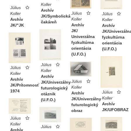
Koller
Július
Archív
Július
Koller
Július
JK/Symbolická
Koller
Archív
Koller
čakáreň
Archív
JK/"JK
Archív
JK/
JK/Univerzáln
Univerzálna
fyzkultúrna
fyzkultúrna
orientácia
orientácia
(U.F.O.)
(U.F.O.)
Július
Július
Koller
Koller
Archív
Archív
Július
JK/Univerzálny
JK/Prítomnosť
Koller
futurologický
1974
Július
Archív
otáznik
Koller
JK/Univerzálny
(U.F.O.)
Archív
futurologický
JK/UFOBRAZ
obraz
Július
Koller
Július
Archív