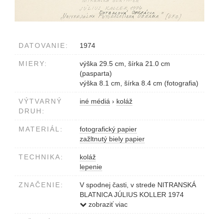
DATOVANIE:
1974
MIERY:
výška 29.5 cm, šírka 21.0 cm
(pasparta)
výška 8.1 cm, šírka 8.4 cm (fotografia)
VÝTVARNÝ
iné médiá
›
koláž
DRUH:
MATERIÁL:
fotografický papier
zažltnutý biely papier
TECHNIKA:
koláž
lepenie
ZNAČENIE:
V spodnej časti, v strede NITRANSKÁ
BLATNICA JÚLIUS KOLLER 1974
UNIVERZÁLNA
zobraziť viac
FOTBALOVÁ/FUTUROLOGICKÁ