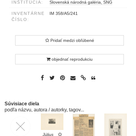
INŠTITÚCIA:
Slovenská národná galéria, SNG
OPERÁCIA/OBRANA (U.F.O.)
INVENTÁRNE
IM 358/A5/241
ČÍSLO:
Pridať medzi obľúbené
objednať reprodukciu
Súvisiace diela
podľa názvu, autora / autorky, tagov...
Július