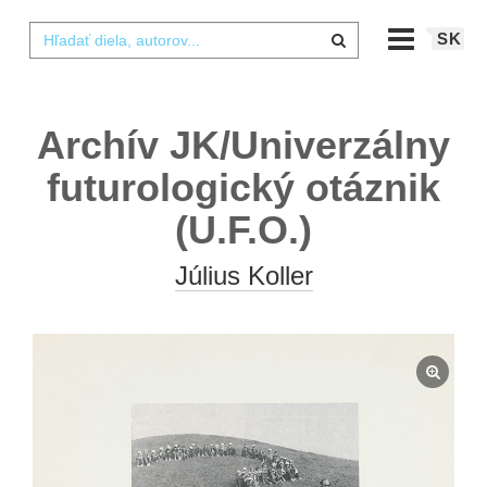
SK
Archív JK/Univerzálny
futurologický otáznik
(U.F.O.)
Július Koller