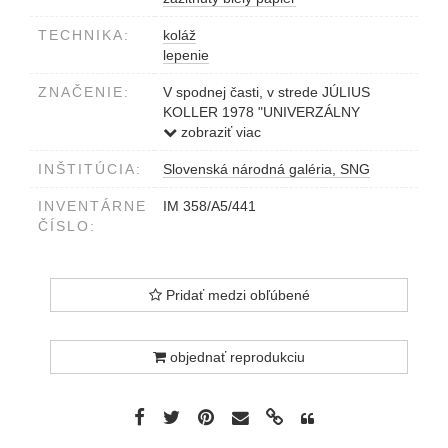
TECHNIKA:
koláž
lepenie
ZNAČENIE:
V spodnej časti, v strede JÚLIUS
KOLLER 1978 "UNIVERZÁLNY
FUTUROLOGICKÝ OTÁZNIK" (U.F.O.)
zobraziť viac
INŠTITÚCIA:
Slovenská národná galéria, SNG
INVENTÁRNE
IM 358/A5/441
ČÍSLO:
Pridať medzi obľúbené
objednať reprodukciu