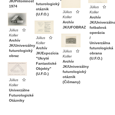
JK/Prítomnosť
futurologický
1974
Július
otáznik
Július
Koller
(U.F.O.)
Koller
Archív
Archív
JK/Univerzáln
JK/UFOBRAZ
fotbalová
Július
operácia
Koller
/
Július
Archív
Univerzálna
Koller
JK/Univerzálny
futurologická
Archív
futurologický
Július
obrana
JK/Expozícia
obraz
Koller
(U.F.O.)
"Ukryté
Archív
Fantastické
JK/Univerzálny
Objekty"
futurologický
(U.F.O.)
otáznik
Július
(Čičmany)
Koller
Univerzálne
Futurologické
Otázniky