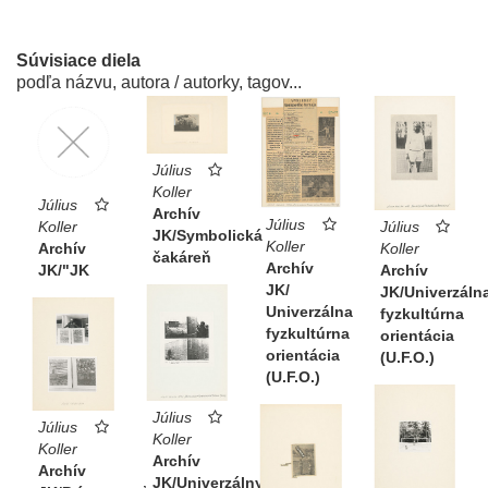
Súvisiace diela
podľa názvu, autora / autorky, tagov...
Július
Koller
Július
Archív
Július
Koller
Július
JK/Symbolická
Koller
Archív
Koller
čakáreň
Archív
JK/"JK
Archív
JK/
JK/Univerzáln
Univerzálna
fyzkultúrna
fyzkultúrna
orientácia
orientácia
(U.F.O.)
(U.F.O.)
Július
Július
Koller
Koller
Archív
Archív
JK/Univerzálny