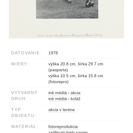
DATOVANIE:
1978
MIERY:
výška 20.8 cm, šírka 29.7 cm
(pasparta)
výška 10.5 cm, šírka 15.8 cm
(fotorepro)
VÝTVARNÝ
iné médiá
›
akcia
DRUH:
iné médiá
›
koláž
TYP
akcia v teréne
OBJEKTU:
MATERIÁL:
fotoreprodukcia
zažltnutý biely papier