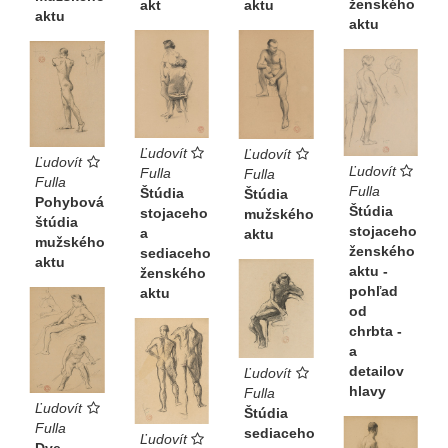
ženského
akt
aktu
aktu
aktu
Ľudovít
Ľudovít
Ľudovít
Ľudovít
Fulla
Fulla
Fulla
Fulla
Štúdia
Štúdia
Pohybová
Štúdia
stojaceho
mužského
štúdia
stojaceho
a
aktu
mužského
ženského
sediaceho
aktu
aktu -
ženského
pohľad
aktu
od
chrbta -
a
detailov
Ľudovít
hlavy
Fulla
Ľudovít
Štúdia
Fulla
sediaceho
Ľudovít