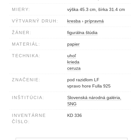
MIERY:
výška 45.3 cm, šírka 31.4 cm
VÝTVARNÝ DRUH:
kresba
›
prípravná
ŽÁNER:
figurálna štúdia
MATERIÁL:
papier
TECHNIKA:
uhoľ
krieda
ceruza
ZNAČENIE:
pod razidlom LF
vpravo hore Fulla 925
INŠTITÚCIA:
Slovenská národná galéria,
SNG
INVENTÁRNE
KD 336
ČÍSLO: