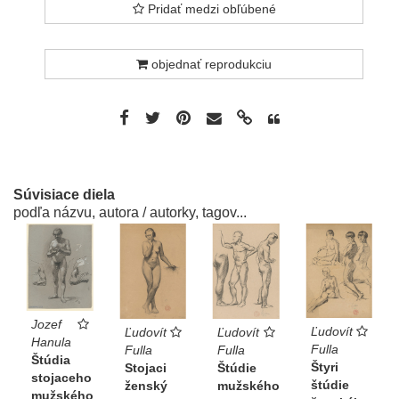
Pridať medzi obľúbené
objednať reprodukciu
Súvisiace diela
podľa názvu, autora / autorky, tagov...
Jozef
Ľudovít
Ľudovít
Ľudovít
Hanula
Fulla
Fulla
Fulla
Štúdia
Štyri
Stojaci
Štúdie
stojaceho
štúdie
ženský
mužského
mužského