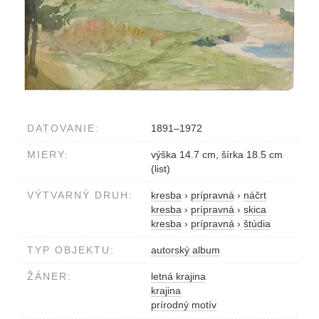
DATOVANIE:
1891–1972
MIERY:
výška 14.7 cm, šírka 18.5 cm
(list)
VÝTVARNÝ DRUH:
kresba
›
prípravná
›
náčrt
kresba
›
prípravná
›
skica
kresba
›
prípravná
›
štúdia
TYP OBJEKTU:
autorský album
ŽÁNER:
letná krajina
krajina
prírodný motív