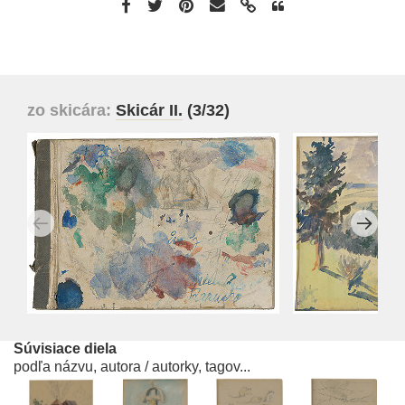
zo skicára:
Skicár II.
(3/32)
Súvisiace diela
podľa názvu, autora / autorky, tagov...