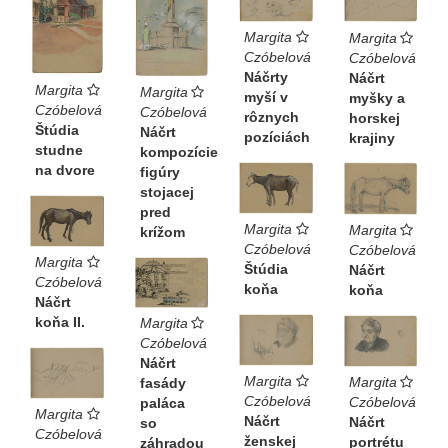
Margita
Margita
Czóbelová
Czóbelová
Náčrty
Náčrt
Margita
Margita
myší v
myšky a
Czóbelová
Czóbelová
rôznych
horskej
Štúdia
Náčrt
pozíciách
krajiny
studne
kompozície
na dvore
figúry
stojacej
pred
Margita
Margita
krížom
Czóbelová
Czóbelová
Margita
Štúdia
Náčrt
Czóbelová
koňa
koňa
Náčrt
koňa II.
Margita
Czóbelová
Náčrt
Margita
Margita
fasády
Czóbelová
Czóbelová
paláca
Margita
Náčrt
Náčrt
so
Czóbelová
ženskej
portrétu
záhradou