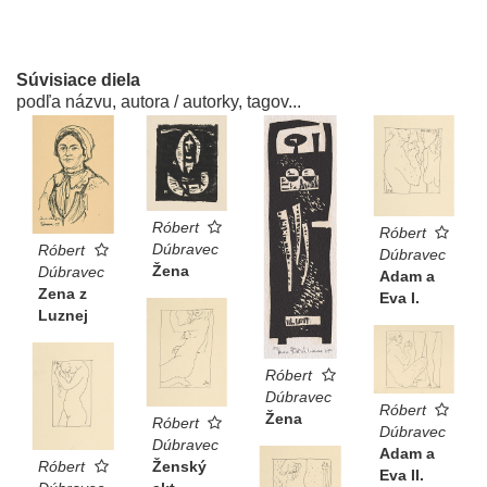
Súvisiace diela
podľa názvu, autora / autorky, tagov...
Róbert
Róbert
Dúbravec
Róbert
Dúbravec
Žena
Dúbravec
Adam a
Zena z
Eva I.
Luznej
Róbert
Dúbravec
Róbert
Žena
Róbert
Dúbravec
Dúbravec
Adam a
Ženský
Róbert
Eva II.