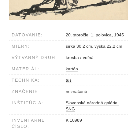
DATOVANIE:
20. storočie, 1. polovica, 1945
MIERY:
šírka 30.2 cm, výška 22.2 cm
VÝTVARNÝ DRUH:
kresba
›
voľná
MATERIÁL:
kartón
TECHNIKA:
tuš
ZNAČENIE:
neznačené
INŠTITÚCIA:
Slovenská národná galéria,
SNG
INVENTÁRNE
K 10989
ČÍSLO: