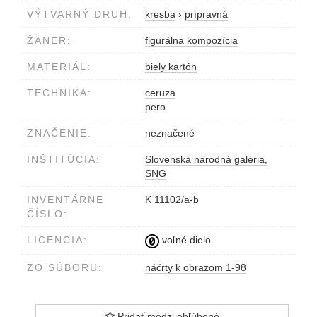
VÝTVARNÝ DRUH:
kresba
›
prípravná
ŽÁNER:
figurálna kompozícia
MATERIÁL:
biely kartón
TECHNIKA:
ceruza
pero
ZNAČENIE:
neznačené
INŠTITÚCIA:
Slovenská národná galéria,
SNG
INVENTÁRNE
K 11102/a-b
ČÍSLO:
LICENCIA:
voľné dielo
ZO SÚBORU:
náčrty k obrazom 1-98
Pridať medzi obľúbené