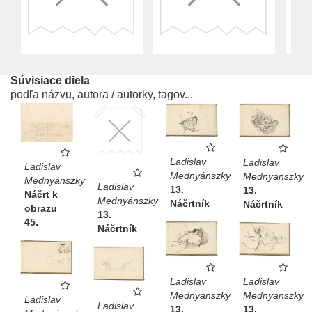
Súvisiace diela
podľa názvu, autora / autorky, tagov...
Ladislav
Ladislav
Ladislav
Mednyánszky
Mednyánszky
Mednyánszky
Ladislav
13.
13.
Náčrt k
Mednyánszky
Náčrtník
Náčrtník
obrazu
13.
45.
Náčrtník
Ladislav
Ladislav
Mednyánszky
Mednyánszky
Ladislav
Ladislav
13.
13.