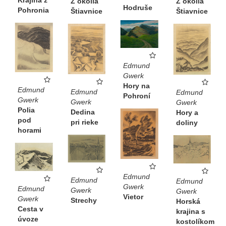
Z okolia
Z okolia
Hodruše
Pohronia
Štiavnice
Štiavnice
Edmund
Gwerk
Hory na
Edmund
Edmund
Edmund
Pohroní
Gwerk
Gwerk
Gwerk
Polia
Dedina
Hory a
pod
pri rieke
doliny
horami
Edmund
Edmund
Edmund
Gwerk
Edmund
Gwerk
Gwerk
Vietor
Gwerk
Strechy
Horská
Cesta v
krajina s
úvoze
kostolíkom