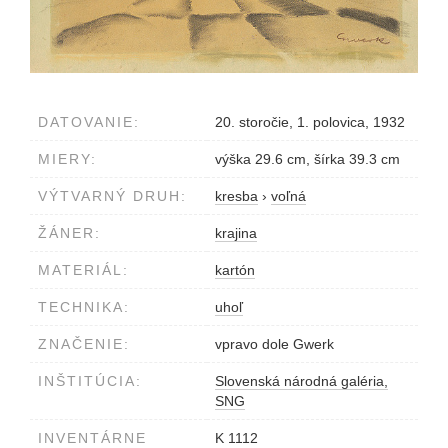
DATOVANIE:
20. storočie, 1. polovica, 1932
MIERY:
výška 29.6 cm, šírka 39.3 cm
VÝTVARNÝ DRUH:
kresba
›
voľná
ŽÁNER:
krajina
MATERIÁL:
kartón
TECHNIKA:
uhoľ
ZNAČENIE:
vpravo dole Gwerk
INŠTITÚCIA:
Slovenská národná galéria,
SNG
INVENTÁRNE
K 1112