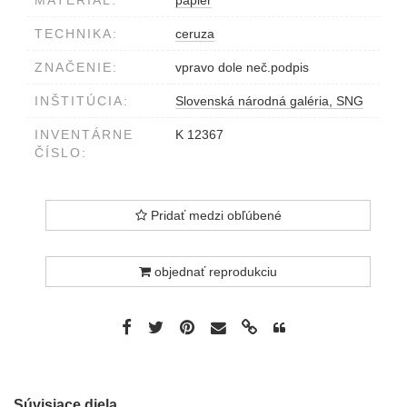
MATERIÁL:
papier
TECHNIKA:
ceruza
ZNAČENIE:
vpravo dole neč.podpis
INŠTITÚCIA:
Slovenská národná galéria, SNG
INVENTÁRNE
K 12367
ČÍSLO:
Pridať medzi obľúbené
objednať reprodukciu
Súvisiace diela