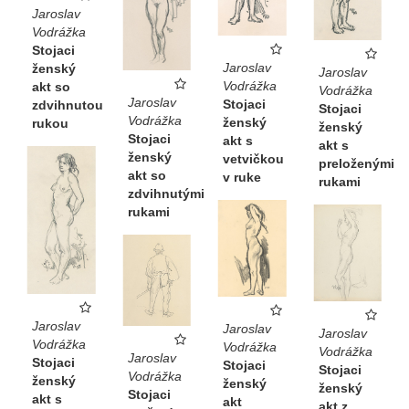
Jaroslav
Vodrážka
Stojaci
Jaroslav
ženský
Jaroslav
Vodrážka
akt so
Vodrážka
Jaroslav
Stojaci
zdvihnutou
Stojaci
Vodrážka
ženský
rukou
ženský
Stojaci
akt s
akt s
ženský
vetvičkou
preloženými
akt so
v ruke
rukami
zdvihnutými
rukami
Jaroslav
Jaroslav
Jaroslav
Vodrážka
Vodrážka
Vodrážka
Jaroslav
Stojaci
Stojaci
Stojaci
Vodrážka
ženský
ženský
ženský
Stojaci
akt s
akt
akt z