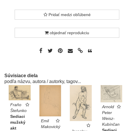
Pridať medzi obľúbené
objednať reprodukciu
Súvisiace diela
podľa názvu, autora / autorky, tagov...
Fraňo
Arnold
Štefunko
Peter
Sediaci
Weisz-
Emil
mužský
Kubínčan
Makovický
akt
Sediaci