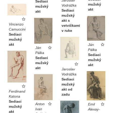
Jaroslav
Sediaci
mužský
Vodrážka
mužský
akt
Sediaci
akt
mužský
akt s
Vincenzo
vetvičkami
Camuccini
v ruke
Sediaci
mužský
akt
Ján
Ján
Pálka
Pálka
Sediaci
Sediaci
mužský
mužský
akt
akt
Jaroslav
Vodrážka
Sediaci
mužský
akt od
Ferdinand
zadu
Katona
Sediaci
Anton
Emil
mužský
Ivan
Alexay-
akt