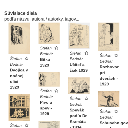
Súvisiace diela
podľa názvu, autora / autorky, tagov...
Štefan
Štefan
Bednár
Štefan
Štefan
Bednár
Bitka
Bednár
Bednár
Učiteľ a
1929
Rozhovor
Dvojica v
žiak 1929
pri
nočnej
dverách -
ulici
1929
1929
Štefan
Bednár
Štefan
Pivo a
Bednár
spev -
Spevák
Štefan
1929
podľa Dr.
Bednár
Kramářa
Schuschnigov
Štefan
- 1934