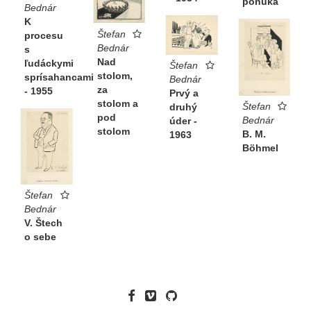
ponuka
Bednár
K
Štefan
procesu
Bednár
s
Nad
ľudáckymi
Štefan
stolom,
sprísahancami
Bednár
za
- 1955
Prvý a
stolom a
Štefan
druhý
pod
Bednár
úder -
stolom
B. M.
1963
Böhmel
Štefan
Bednár
V. Štech
o sebe