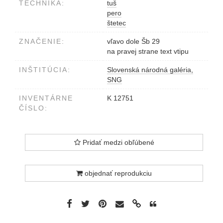
TECHNIKA:
tuš
pero
štetec
ZNAČENIE:
vľavo dole Šb 29
na pravej strane text vtipu
INŠTITÚCIA:
Slovenská národná galéria,
SNG
INVENTÁRNE
K 12751
ČÍSLO:
Pridať medzi obľúbené
objednať reprodukciu