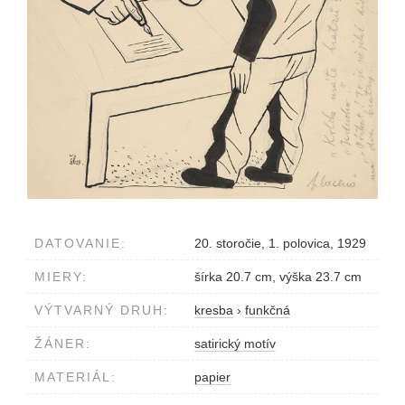
DATOVANIE:
20. storočie, 1. polovica, 1929
MIERY:
šírka 20.7 cm, výška 23.7 cm
VÝTVARNÝ DRUH:
kresba
›
funkčná
ŽÁNER:
satirický motív
MATERIÁL:
papier