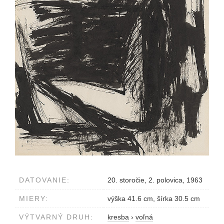
DATOVANIE:
20. storočie, 2. polovica, 1963
MIERY:
výška 41.6 cm, šírka 30.5 cm
VÝTVARNÝ DRUH:
kresba
›
voľná