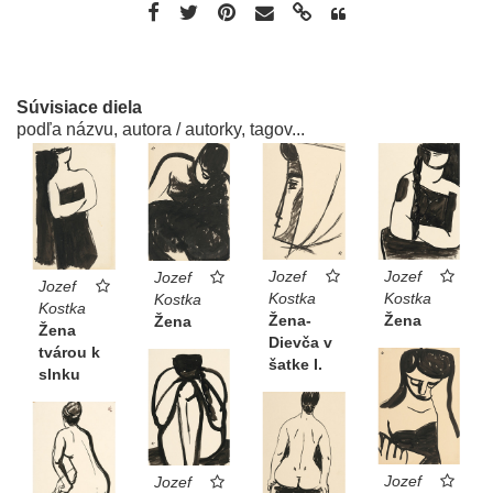
Súvisiace diela
podľa názvu, autora / autorky, tagov...
Jozef
Jozef
Jozef
Jozef
Kostka
Kostka
Kostka
Kostka
Žena-
Žena
Žena
Žena
Dievča v
tvárou k
šatke I.
slnku
Jozef
Jozef