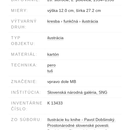
MIERY:
výška 12.0 cm, šírka 27.2 cm
VÝTVARNÝ
kresba
›
funkčná
›
ilustrácia
DRUH:
TYP
ilustrácia
OBJEKTU:
MATERIÁL:
kartón
TECHNIKA:
pero
tuš
ZNAČENIE:
vpravo dole MB
INŠTITÚCIA:
Slovenská národná galéria, SNG
INVENTÁRNE
K 13433
ČÍSLO:
ZO SÚBORU:
Ilustrácie ku knihe - Pavol Dobšinský.
Prostonárodné slovenské povesti.