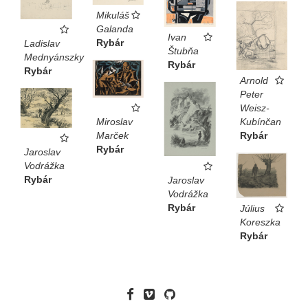
Mikuláš
Galanda
Ivan
Rybár
Ladislav
Štubňa
Mednyánszky
Rybár
Rybár
Arnold
Peter
Weisz-
Kubínčan
Miroslav
Rybár
Marček
Rybár
Jaroslav
Vodrážka
Rybár
Jaroslav
Vodrážka
Rybár
Július
Koreszka
Rybár