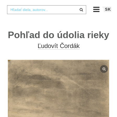
SK
Pohľad do údolia rieky
Ľudovít Čordák