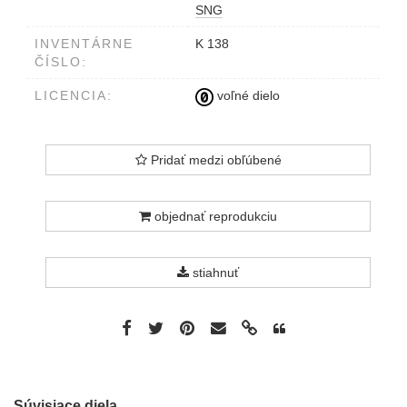
SNG
INVENTÁRNE
K 138
ČÍSLO:
LICENCIA:
voľné dielo
Pridať medzi obľúbené
objednať reprodukciu
stiahnuť
Súvisiace diela