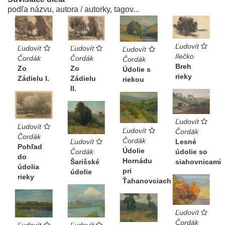
podľa názvu, autora / autorky, tagov...
Ľudovít
Ľudovít
Ľudovít
Ľudovít
Ilečko
Čordák
Čordák
Čordák
Breh
Zo
Zo
Údolie s
rieky
Zádielu I.
Zádielu
riekou
II.
Ľudovít
Ľudovít
Ľudovít
Čordák
Čordák
Čordák
Ľudovít
Lesné
Pohľad
Údolie
Čordák
údolie so
do
Hornádu
Šarišské
siahovnicami
údolia
pri
údolie
rieky
Ťahanovciach
Ľudovít
Čordák