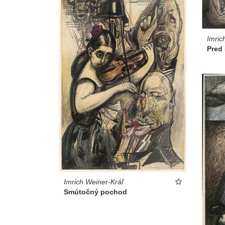
Imric
Pred
Imrich Weiner-Kráľ
Smútočný pochod