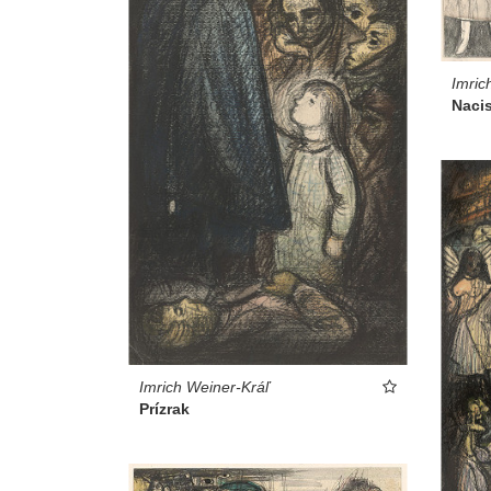
Imric
Nacis
Imrich Weiner-Kráľ
Prízrak