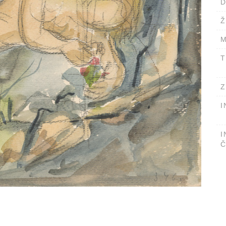
D
Ž
M
T
Z
I
I
Č