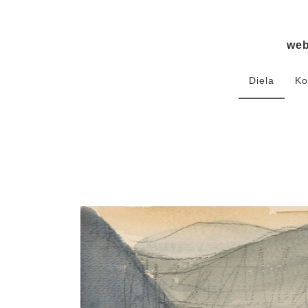
we
Diela
Ko