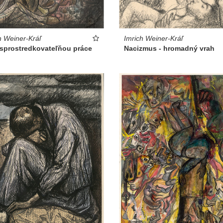
Imrich Weiner-Kráľ
h Weiner-Kráľ
Nacizmus - hromadný vrah
 sprostredkovateľňou práce