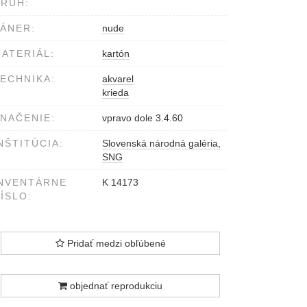
RUH:
ÁNER:
nude
ATERIÁL:
kartón
ECHNIKA:
akvarel
krieda
NAČENIE:
vpravo dole 3.4.60
NŠTITÚCIA:
Slovenská národná galéria,
SNG
NVENTÁRNE
K 14173
ÍSLO:
Pridať medzi obľúbené
objednať reprodukciu