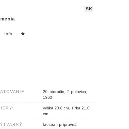
SK
menia
Info
ATOVANIE:
20. storočie, 2. polovica,
1960
IERY:
výška 29.8 cm, šírka 21.0
cm
VÝTVARNÝ
kresba
›
prípravná