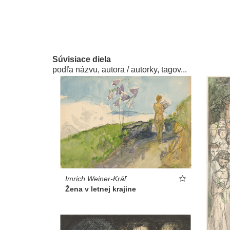
Súvisiace diela
podľa názvu, autora / autorky, tagov...
Imrich Weiner-Kráľ
Žena v letnej krajine