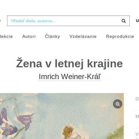
b
u
lekcie
Autori
Články
Vzdelávanie
Reprodukcie
Žena v letnej krajine
Imrich Weiner-Kráľ
D
M