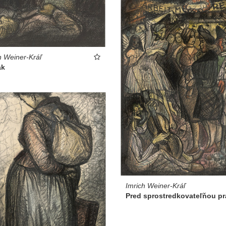
h Weiner-Kráľ
ak
Imrich Weiner-Kráľ
Pred sprostredkovateľňou pr