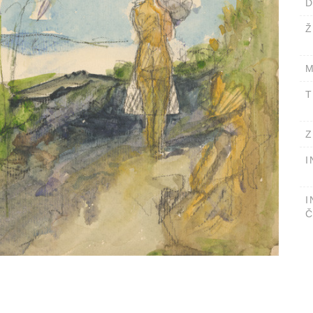
D
Ž
M
T
Z
I
I
Č