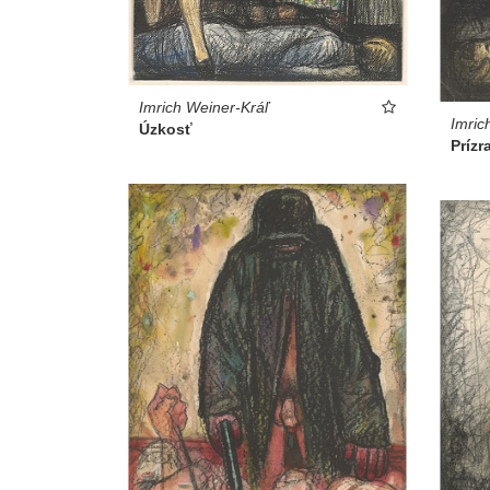
Imrich Weiner-Kráľ
Imric
Úzkosť
Prízr