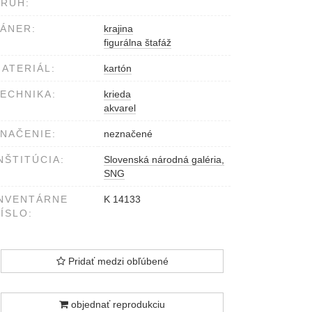
RUH:
ÁNER:
krajina
figurálna štafáž
ATERIÁL:
kartón
ECHNIKA:
krieda
akvarel
NAČENIE:
neznačené
NŠTITÚCIA:
Slovenská národná galéria,
SNG
NVENTÁRNE
K 14133
ÍSLO:
Pridať medzi obľúbené
objednať reprodukciu