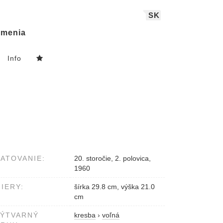
SK
menia
Info
ATOVANIE:
20. storočie, 2. polovica,
1960
IERY:
šírka 29.8 cm, výška 21.0
cm
VÝTVARNÝ
kresba
›
voľná