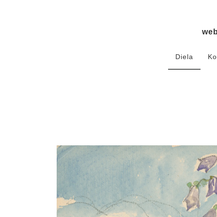
we
Diela
Ko