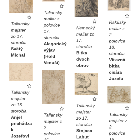
Taliansky
maliar z
Rakúsky
Taliansky
polovice
Nemecký
maliar z
majster
17.
maliar zo
2.
zo 17.
storočia
17.
polovice
storočia
Alegorický
storočia
18.
Svätý
výjav
Bitka
storočia
Michal
(Hold
dvoch
Víťazná
Venuši)
obrov
bitka
cisára
Jozefa
Taliansky
majster
zo 16.
Taliansky
storočia
majster
Taliansky
Taliansky
Anjel
zo 17.
majster z
majster z
prichádza
storočia
2.
2.
k
Stojaca
polovice
polovice
Jozefovi
Labuť
16.