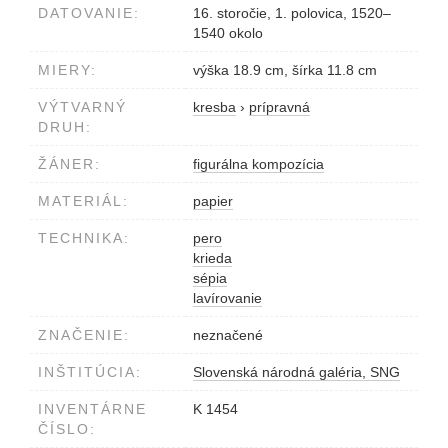
DATOVANIE:
16. storočie, 1. polovica, 1520–
1540 okolo
MIERY:
výška 18.9 cm, šírka 11.8 cm
VÝTVARNÝ
kresba
›
prípravná
DRUH:
ŽÁNER:
figurálna kompozícia
MATERIÁL:
papier
TECHNIKA:
pero
krieda
sépia
lavírovanie
ZNAČENIE:
neznačené
INŠTITÚCIA:
Slovenská národná galéria, SNG
INVENTÁRNE
K 1454
ČÍSLO: