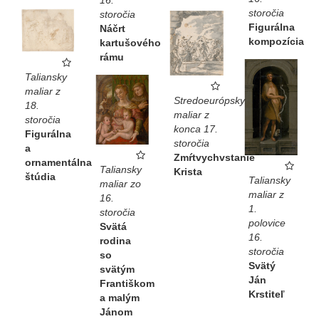
16.
storočia
storočia
Figurálna
Náčrt
kompozícia
kartušového
rámu
Taliansky
maliar z
Stredoeurópsky
18.
maliar z
storočia
konca 17.
Figurálna
storočia
a
Zmŕtvychvstanie
ornamentálna
Taliansky
Krista
štúdia
Taliansky
maliar zo
maliar z
16.
1.
storočia
polovice
Svätá
16.
rodina
storočia
so
Svätý
svätým
Ján
Františkom
Krstiteľ
a malým
Jánom