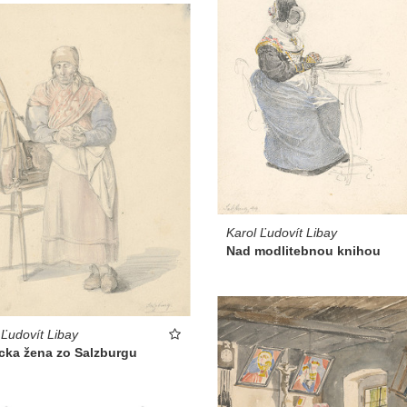
Karol Ľudovít Libay
Nad modlitebnou knihou
 Ľudovít Libay
cka žena zo Salzburgu