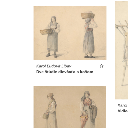
Karol Ľudovít Libay
Dve štúdie dievčaťa s košom
Karol
Vidie