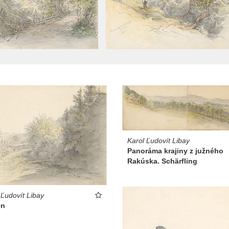
Karol Ľudovít Libay
Panoráma krajiny z južného
Rakúska. Schärfling
 Ľudovít Libay
en