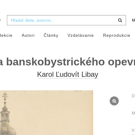
b
u
lekcie
Autori
Články
Vzdelávanie
Reprodukcie
a banskobystrického opev
Karol Ľudovít Libay
D
M