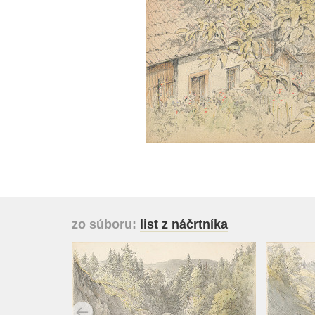
zo súboru:
list z náčrtníka