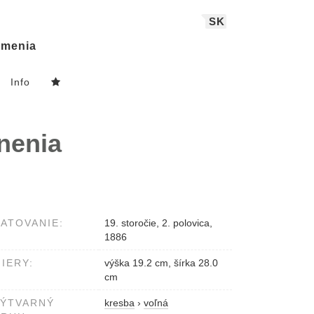
SK
menia
Info
nenia
ATOVANIE:
19. storočie, 2. polovica,
1886
IERY:
výška 19.2 cm, šírka 28.0
cm
VÝTVARNÝ
kresba
›
voľná