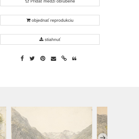
Pridať medzi obľúbené
objednať reprodukciu
stiahnuť