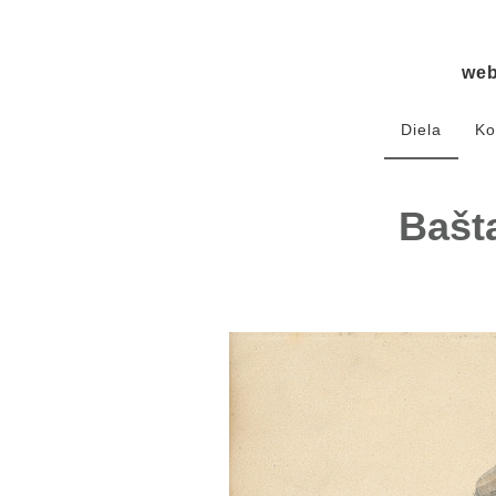
we
Diela
Ko
Bašt