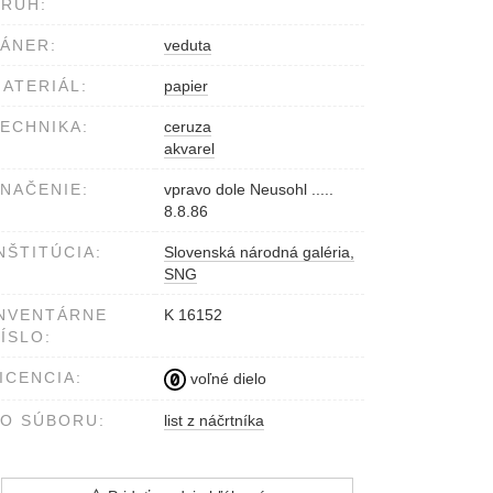
RUH:
ÁNER:
veduta
ATERIÁL:
papier
ECHNIKA:
ceruza
akvarel
NAČENIE:
vpravo dole Neusohl .....
8.8.86
NŠTITÚCIA:
Slovenská národná galéria,
SNG
NVENTÁRNE
K 16152
ÍSLO:
ICENCIA:
voľné dielo
O SÚBORU:
list z náčrtníka