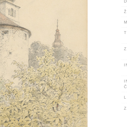
D
Ž
M
T
Z
I
I
Č
L
Z