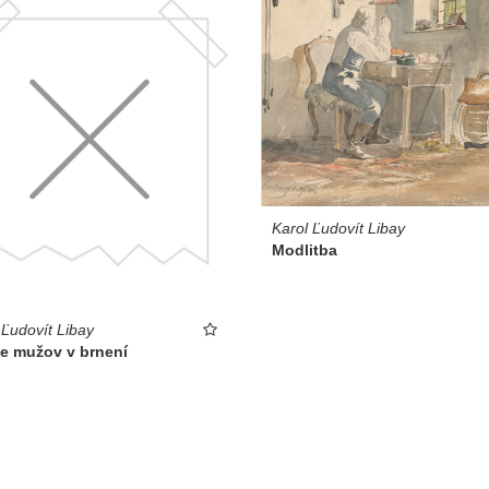
Karol Ľudovít Libay
Modlitba
 Ľudovít Libay
ie mužov v brnení