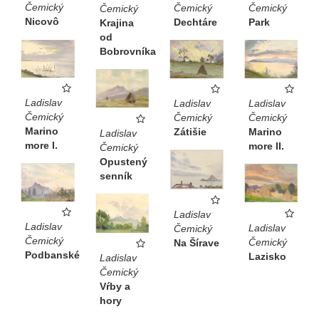
Čemický
Čemický
Čemický
Čemický
Nicovô
Park
Dechtáre
Krajina
od
Bobrovníka
Ladislav
Ladislav
Ladislav
Čemický
Čemický
Čemický
Marino
Marino
Zátišie
Ladislav
more I.
more II.
Čemický
Opustený
senník
Ladislav
Ladislav
Ladislav
Čemický
Čemický
Čemický
Na Šírave
Podbanské
Lazisko
Ladislav
Čemický
Vŕby a
hory