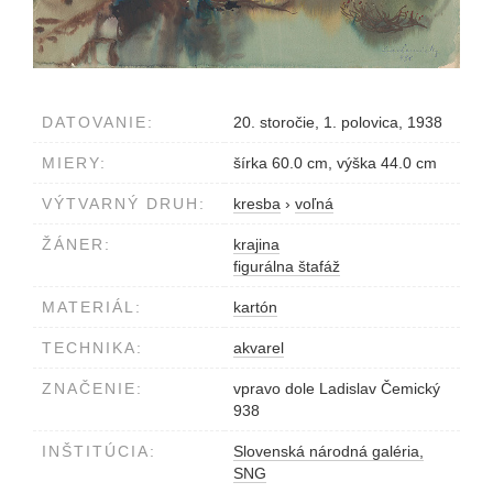
DATOVANIE:
20. storočie, 1. polovica, 1938
MIERY:
šírka 60.0 cm, výška 44.0 cm
VÝTVARNÝ DRUH:
kresba
›
voľná
ŽÁNER:
krajina
figurálna štafáž
MATERIÁL:
kartón
TECHNIKA:
akvarel
ZNAČENIE:
vpravo dole Ladislav Čemický
938
INŠTITÚCIA:
Slovenská národná galéria,
SNG