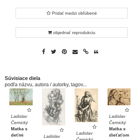
Pridať medzi obľúbené
objednať reprodukciu
Súvisiace diela
podľa názvu, autora / autorky, tagov...
Ladislav
Ladislav
Čemický
Čemický
Matka s
Matka s
Ladislav
deťmi
dieťaťom
Ladislav
Čemický