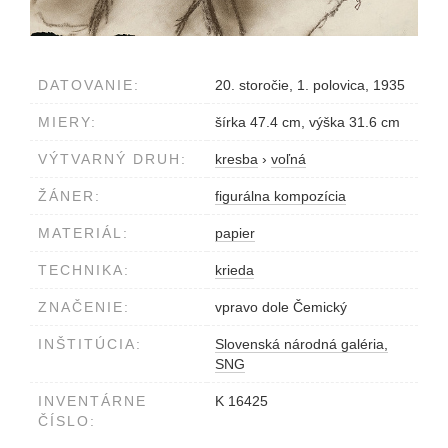
DATOVANIE:
20. storočie, 1. polovica, 1935
MIERY:
šírka 47.4 cm, výška 31.6 cm
VÝTVARNÝ DRUH:
kresba
›
voľná
ŽÁNER:
figurálna kompozícia
MATERIÁL:
papier
TECHNIKA:
krieda
ZNAČENIE:
vpravo dole Čemický
INŠTITÚCIA:
Slovenská národná galéria,
SNG
INVENTÁRNE
K 16425
ČÍSLO: