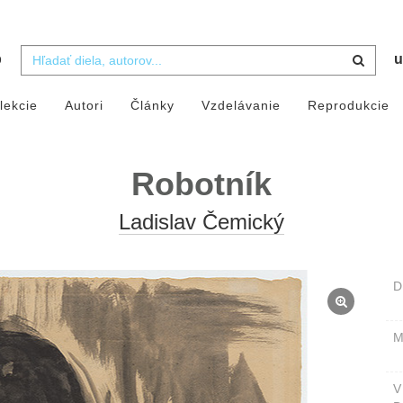
b
u
lekcie
Autori
Články
Vzdelávanie
Reprodukcie
Robotník
Ladislav Čemický
D
M