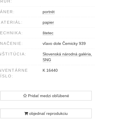
RUH:
ÁNER:
portrét
ATERIÁL:
papier
ECHNIKA:
štetec
NAČENIE:
vľavo dole Čemicky 939
NŠTITÚCIA:
Slovenská národná galéria,
SNG
NVENTÁRNE
K 16440
ÍSLO:
Pridať medzi obľúbené
objednať reprodukciu