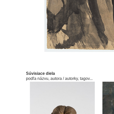
Súvisiace diela
podľa názvu, autora / autorky, tagov...