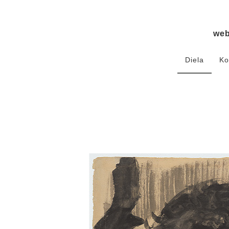
we
Diela
Ko