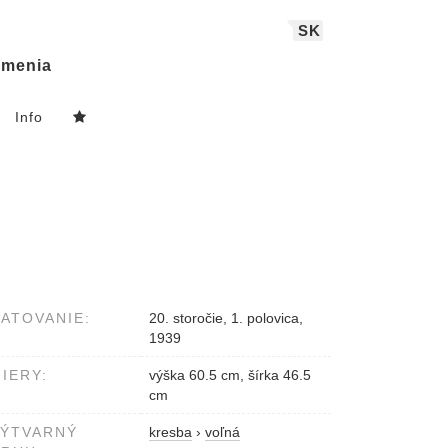
SK
menia
Info
ATOVANIE:
20. storočie, 1. polovica,
1939
IERY:
výška 60.5 cm, šírka 46.5
cm
VÝTVARNÝ
kresba
›
voľná