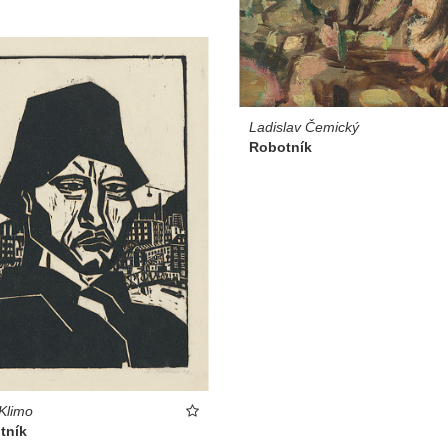
Ladislav Čemický
Robotník
 Klimo
tník