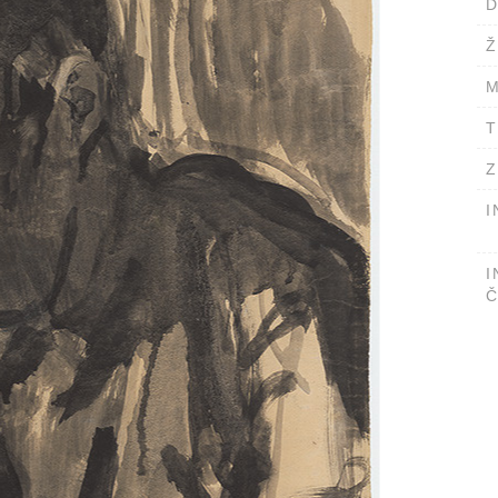
D
Ž
M
T
Z
I
I
Č