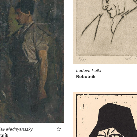
Ľudovít Fulla
Robotník
lav Mednyánszky
tník