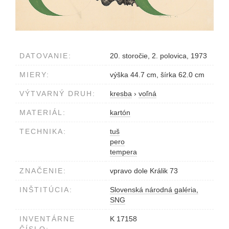
DATOVANIE:
20. storočie, 2. polovica, 1973
MIERY:
výška 44.7 cm, šírka 62.0 cm
VÝTVARNÝ DRUH:
kresba
›
voľná
MATERIÁL:
kartón
TECHNIKA:
tuš
pero
tempera
ZNAČENIE:
vpravo dole Králik 73
INŠTITÚCIA:
Slovenská národná galéria,
SNG
INVENTÁRNE
K 17158
ČÍSLO: