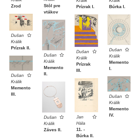
Králik
Králik
Stôl pre
Zrod
Prízrak I.
Búrka I.
vtákov
Dušan
Králik
Prízrak II.
Dušan
Dušan
Dušan
Králik
Králik
Králik
Memento
Prízrak
Memento
I.
III.
II.
Dušan
Králik
Memento
III.
Dušan
Králik
Memento
IV.
Jan
Dušan
Hála
Králik
11. -
Záves II.
Búrka II.