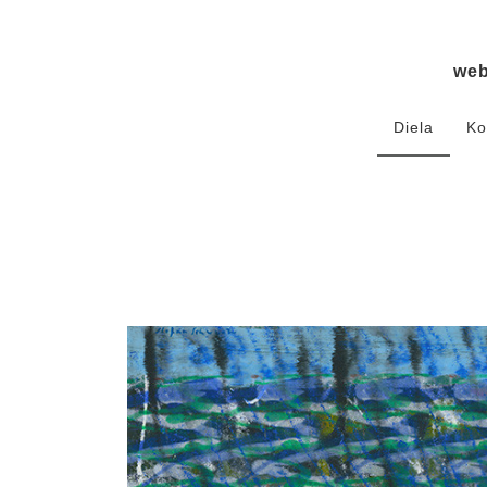
we
Diela
Ko