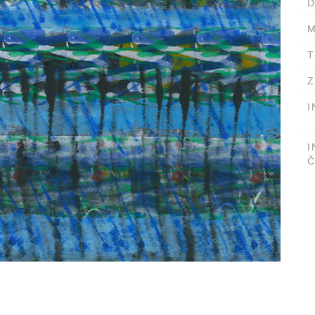
D
M
T
Z
I
I
Č