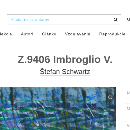
b
u
lekcie
Autori
Články
Vzdelávanie
Reprodukcie
Z.9406 Imbroglio V.
Štefan Schwartz
D
M