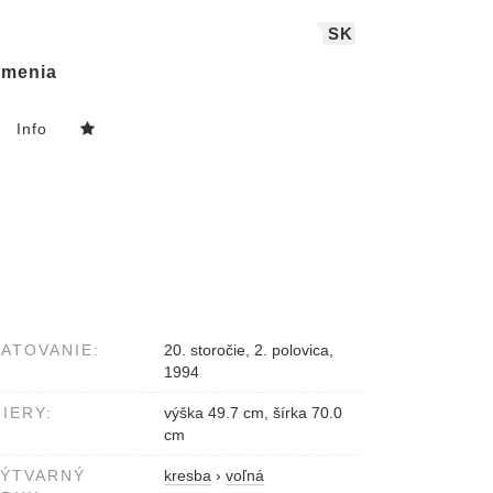
SK
menia
Info
ATOVANIE:
20. storočie, 2. polovica,
1994
IERY:
výška 49.7 cm, šírka 70.0
cm
VÝTVARNÝ
kresba
›
voľná