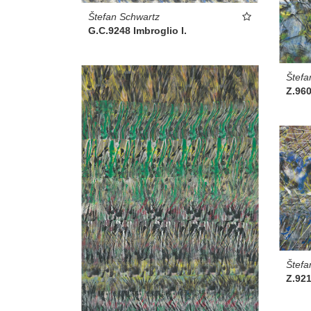
Štefan Schwartz
G.C.9248 Imbroglio I.
Štefa
Z.960
Štefa
Z.921