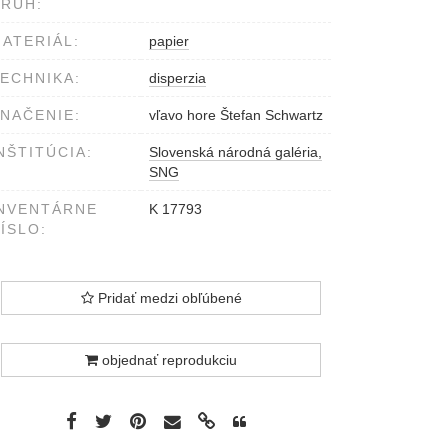
RUH:
ATERIÁL:
papier
ECHNIKA:
disperzia
NAČENIE:
vľavo hore Štefan Schwartz
NŠTITÚCIA:
Slovenská národná galéria,
SNG
NVENTÁRNE
K 17793
ÍSLO:
Pridať medzi obľúbené
objednať reprodukciu